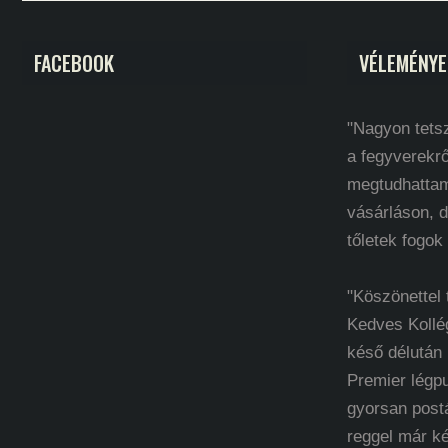
FACEBOOK
VÉLEMÉNYE
"Nagyon tetsz
a fegyverekrő
megtudhatta
vásárláson, d
tőletek fogok
"Köszönettel
Kedves Kollé
késő délután
Premier légp
gyorsan post
reggel már k