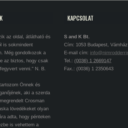
K
KAPCSOLAT
ik az oldal, átlátható és
S and K Bt.
l is sokmindent
Cím: 1053 Budapest, Vámház k
m. Még gondolkozok a
E-mail cím:
info@nimrodderri
e az biztos, hogy csak
Tel.:
(0036) 1 2669147
 fegyvert venni." N. B.
Fax.: (0036) 1 2350643
 tartozom Önnek és
ganőjének, aki a szerda
 megrendelt Crosman
uska lövedékeket olyan
ára adta, hogy pénteken
ézbe is vehettem a