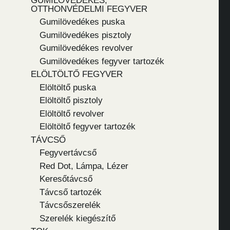
GUMILÖVEDÉKES,
OTTHONVÉDELMI FEGYVER
Gumilövedékes puska
Gumilövedékes pisztoly
Gumilövedékes revolver
Gumilövedékes fegyver tartozék
ELÖLTÖLTŐ FEGYVER
Elöltöltő puska
Elöltöltő pisztoly
Elöltöltő revolver
Elöltöltő fegyver tartozék
TÁVCSŐ
Fegyvertávcső
Red Dot, Lámpa, Lézer
Keresőtávcső
Távcső tartozék
Távcsőszerelék
Szerelék kiegészítő