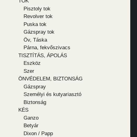
TOK
Pisztoly tok
Revolver tok
Puska tok
Gázspray tok
Öv, Táska
Párna, fekvőszivacs
TISZTÍTÁS, ÁPOLÁS
Eszköz
Szer
ÖNVÉDELEM, BIZTONSÁG
Gázspray
Személyi és kutyariasztó
Biztonság
KÉS
Ganzo
Betyár
Dixon / Papp