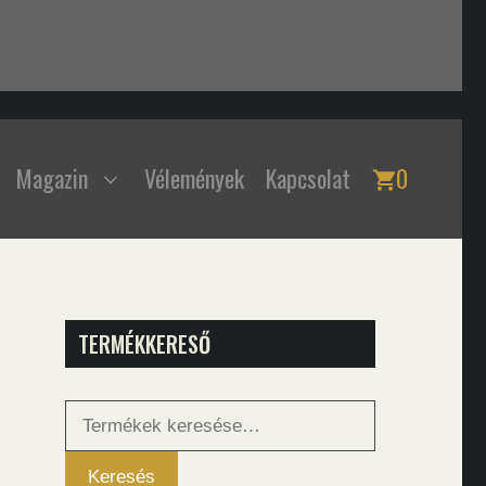
Magazin
Vélemények
Kapcsolat
0
TERMÉKKERESŐ
Keresés
a
következőre:
Keresés