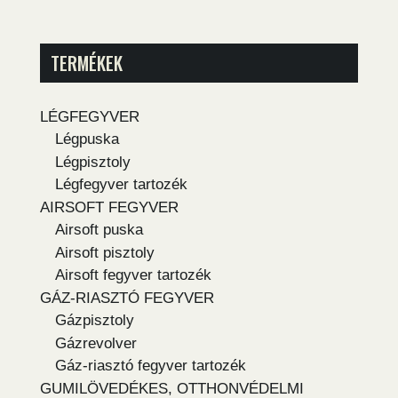
TERMÉKEK
LÉGFEGYVER
Légpuska
Légpisztoly
Légfegyver tartozék
AIRSOFT FEGYVER
Airsoft puska
Airsoft pisztoly
Airsoft fegyver tartozék
GÁZ-RIASZTÓ FEGYVER
Gázpisztoly
Gázrevolver
Gáz-riasztó fegyver tartozék
GUMILÖVEDÉKES, OTTHONVÉDELMI