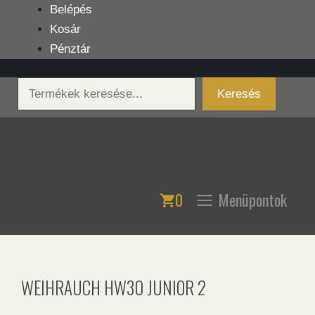
Kilépés
Belépés
a
Kosár
tartalomba
Pénztár
Keresés
Keresés
0
Menüpontok
WEIHRAUCH HW30 JUNIOR 2