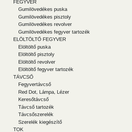
FEGYVER
Gumilövedékes puska
Gumilövedékes pisztoly
Gumilövedékes revolver
Gumilövedékes fegyver tartozék
ELÖLTÖLTŐ FEGYVER
Elöltöltő puska
Elöltöltő pisztoly
Elöltöltő revolver
Elöltöltő fegyver tartozék
TÁVCSŐ
Fegyvertávcső
Red Dot, Lámpa, Lézer
Keresőtávcső
Távcső tartozék
Távcsőszerelék
Szerelék kiegészítő
TOK