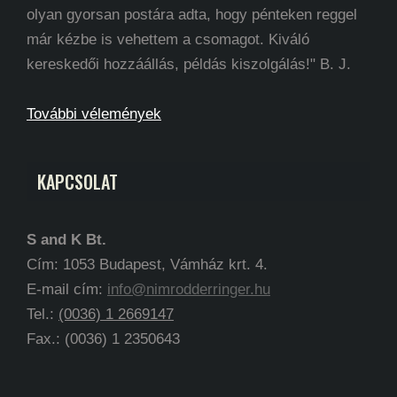
olyan gyorsan postára adta, hogy pénteken reggel
már kézbe is vehettem a csomagot. Kiváló
kereskedői hozzáállás, példás kiszolgálás!" B. J.
További vélemények
KAPCSOLAT
S and K Bt.
Cím: 1053 Budapest, Vámház krt. 4.
E-mail cím:
info@nimrodderringer.hu
Tel.:
(0036) 1 2669147
Fax.: (0036) 1 2350643