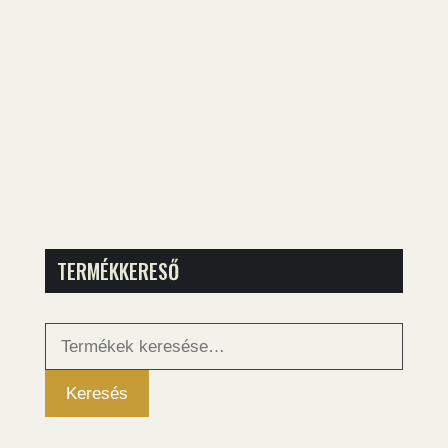
TERMÉKKERESŐ
Keresés
a
következőre:
Keresés