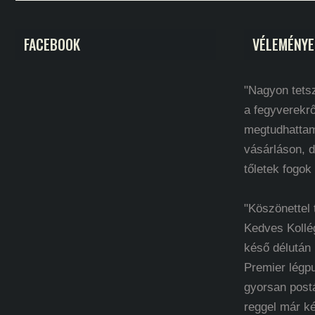
FACEBOOK
VÉLEMÉNYE
"Nagyon tetsz
a fegyverekrő
megtudhatta
vásárláson, d
tőletek fogok
"Köszönettel
Kedves Kollé
késő délután
Premier légp
gyorsan post
reggel már k