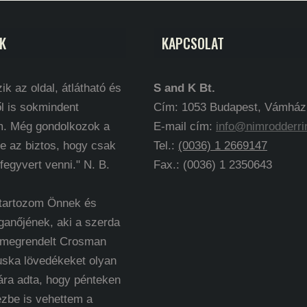
K
KAPCSOLAT
ik az oldal, átlátható és
S and K Bt.
l is sokmindent
Cím: 1053 Budapest, Vámház k
m. Még gondolkozok a
E-mail cím:
info@nimrodderri
e az biztos, hogy csak
Tel.:
(0036) 1 2669147
 fegyvert venni." N. B.
Fax.: (0036) 1 2350643
 tartozom Önnek és
ganőjének, aki a szerda
 megrendelt Crosman
uska lövedékeket olyan
ára adta, hogy pénteken
ézbe is vehettem a