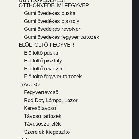
GUMILÖVEDÉKES,
OTTHONVÉDELMI FEGYVER
Gumilövedékes puska
Gumilövedékes pisztoly
Gumilövedékes revolver
Gumilövedékes fegyver tartozék
ELÖLTÖLTŐ FEGYVER
Elöltöltő puska
Elöltöltő pisztoly
Elöltöltő revolver
Elöltöltő fegyver tartozék
TÁVCSŐ
Fegyvertávcső
Red Dot, Lámpa, Lézer
Keresőtávcső
Távcső tartozék
Távcsőszerelék
Szerelék kiegészítő