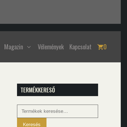
Magazin
Vélemények
Kapcsolat
0
TERMÉKKERESŐ
Keresés
a
következőre:
Keresés