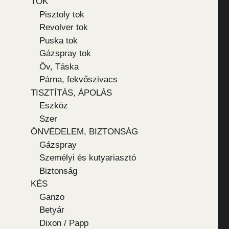
TOK
Pisztoly tok
Revolver tok
Puska tok
Gázspray tok
Öv, Táska
Párna, fekvőszivacs
TISZTÍTÁS, ÁPOLÁS
Eszköz
Szer
ÖNVÉDELEM, BIZTONSÁG
Gázspray
Személyi és kutyariasztó
Biztonság
KÉS
Ganzo
Betyár
Dixon / Papp