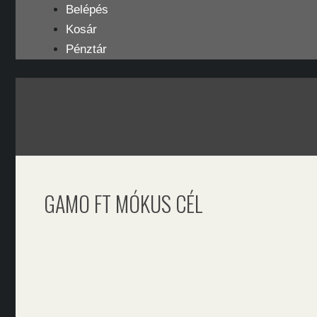
Kilépés
Belépés
a
Kosár
tartalomba
Pénztár
GAMO FT MÓKUS CÉL