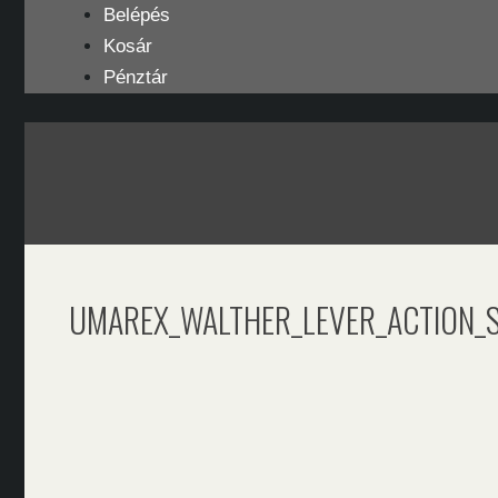
Kilépés
Belépés
a
Kosár
tartalomba
Pénztár
UMAREX_WALTHER_LEVER_ACTION_S