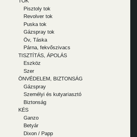
TOK
Pisztoly tok
Revolver tok
Puska tok
Gázspray tok
Öv, Táska
Párna, fekvőszivacs
TISZTÍTÁS, ÁPOLÁS
Eszköz
Szer
ÖNVÉDELEM, BIZTONSÁG
Gázspray
Személyi és kutyariasztó
Biztonság
KÉS
Ganzo
Betyár
Dixon / Papp