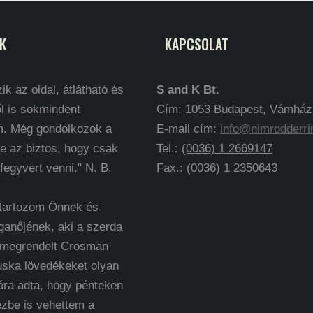
K
KAPCSOLAT
ik az oldal, átlátható és
S and K Bt.
l is sokmindent
Cím: 1053 Budapest, Vámház k
m. Még gondolkozok a
E-mail cím:
info@nimrodderri
e az biztos, hogy csak
Tel.:
(0036) 1 2669147
 fegyvert venni." N. B.
Fax.: (0036) 1 2350643
 tartozom Önnek és
ganőjének, aki a szerda
 megrendelt Crosman
uska lövedékeket olyan
ára adta, hogy pénteken
ézbe is vehettem a