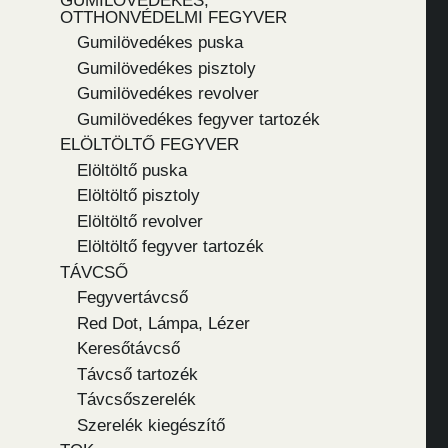
GUMILÖVEDÉKES,
OTTHONVÉDELMI FEGYVER
Gumilövedékes puska
Gumilövedékes pisztoly
Gumilövedékes revolver
Gumilövedékes fegyver tartozék
ELÖLTÖLTŐ FEGYVER
Elöltöltő puska
Elöltöltő pisztoly
Elöltöltő revolver
Elöltöltő fegyver tartozék
TÁVCSŐ
Fegyvertávcső
Red Dot, Lámpa, Lézer
Keresőtávcső
Távcső tartozék
Távcsőszerelék
Szerelék kiegészítő