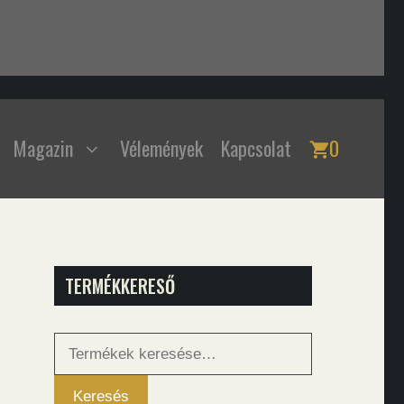
Magazin
Vélemények
Kapcsolat
0
TERMÉKKERESŐ
Keresés
a
következőre:
Keresés