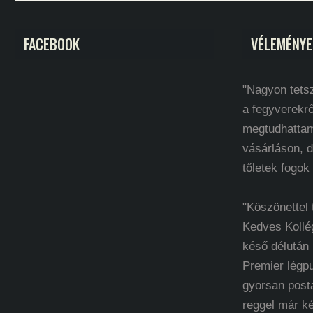
FACEBOOK
VÉLEMÉNYE
"Nagyon tetsz
a fegyverekrő
megtudhatta
vásárláson, d
tőletek fogok
"Köszönettel
Kedves Kollé
késő délután
Premier légp
gyorsan post
reggel már k