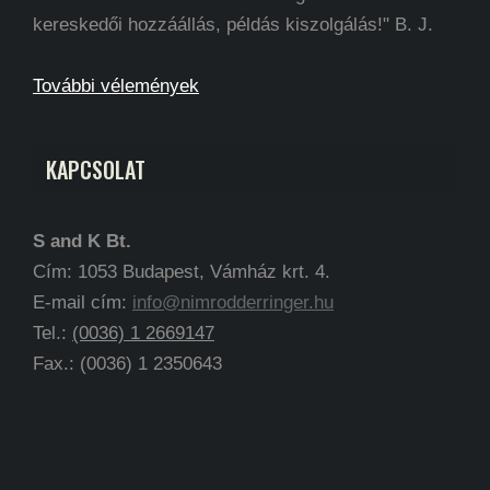
kereskedői hozzáállás, példás kiszolgálás!" B. J.
További vélemények
KAPCSOLAT
S and K Bt.
Cím: 1053 Budapest, Vámház krt. 4.
E-mail cím:
info@nimrodderringer.hu
Tel.:
(0036) 1 2669147
Fax.: (0036) 1 2350643