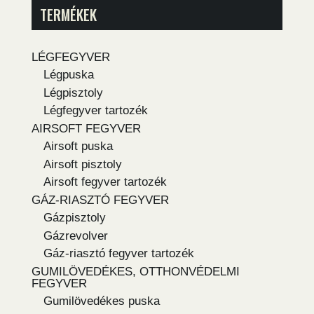
TERMÉKEK
LÉGFEGYVER
Légpuska
Légpisztoly
Légfegyver tartozék
AIRSOFT FEGYVER
Airsoft puska
Airsoft pisztoly
Airsoft fegyver tartozék
GÁZ-RIASZTÓ FEGYVER
Gázpisztoly
Gázrevolver
Gáz-riasztó fegyver tartozék
GUMILÖVEDÉKES, OTTHONVÉDELMI
FEGYVER
Gumilövedékes puska