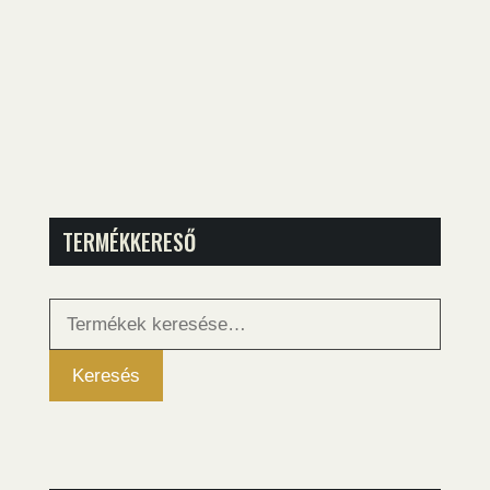
TERMÉKKERESŐ
Keresés
a
következőre:
Keresés