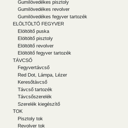
Gumilövedékes pisztoly
Gumilövedékes revolver
Gumilövedékes fegyver tartozék
ELÖLTÖLTŐ FEGYVER
Elöltöltő puska
Elöltöltő pisztoly
Elöltöltő revolver
Elöltöltő fegyver tartozék
TÁVCSŐ
Fegyvertávcső
Red Dot, Lámpa, Lézer
Keresőtávcső
Távcső tartozék
Távcsőszerelék
Szerelék kiegészítő
TOK
Pisztoly tok
Revolver tok