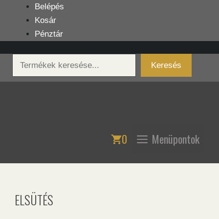
Kilépés
Belépés
a
Kosár
tartalomba
Pénztár
Keresés
Keresés
0
Menüpontok
ELSÜTÉS