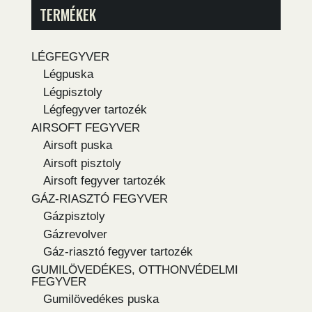
TERMÉKEK
LÉGFEGYVER
Légpuska
Légpisztoly
Légfegyver tartozék
AIRSOFT FEGYVER
Airsoft puska
Airsoft pisztoly
Airsoft fegyver tartozék
GÁZ-RIASZTÓ FEGYVER
Gázpisztoly
Gázrevolver
Gáz-riasztó fegyver tartozék
GUMILÖVEDÉKES, OTTHONVÉDELMI
FEGYVER
Gumilövedékes puska