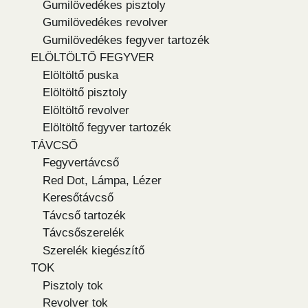
Gumilövedékes pisztoly
Gumilövedékes revolver
Gumilövedékes fegyver tartozék
ELÖLTÖLTŐ FEGYVER
Elöltöltő puska
Elöltöltő pisztoly
Elöltöltő revolver
Elöltöltő fegyver tartozék
TÁVCSŐ
Fegyvertávcső
Red Dot, Lámpa, Lézer
Keresőtávcső
Távcső tartozék
Távcsőszerelék
Szerelék kiegészítő
TOK
Pisztoly tok
Revolver tok