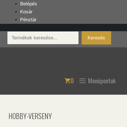
Kilépés
Belépés
a
Kosár
tartalomba
Pénztár
Keresés
Keresés
0
Menüpontok
HOBBY-VERSENY