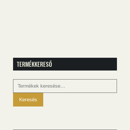
TERMÉKKERESŐ
Keresés
a
következőre:
Keresés