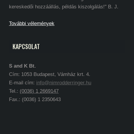
kereskedői hozzáállás, példás kiszolgálás!" B. J.
További vélemények
KAPCSOLAT
S and K Bt.
Cím: 1053 Budapest, Vámház krt. 4.
E-mail cím:
info@nimrodderringer.hu
Tel.:
(0036) 1 2669147
Fax.: (0036) 1 2350643