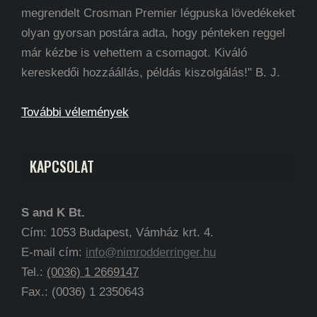
megrendelt Crosman Premier légpuska lövedékeket
olyan gyorsan postára adta, hogy pénteken reggel
már kézbe is vehettem a csomagot. Kiváló
kereskedői hozzáállás, példás kiszolgálás!" B. J.
További vélemények
KAPCSOLAT
S and K Bt.
Cím: 1053 Budapest, Vámház krt. 4.
E-mail cím:
info@nimrodderringer.hu
Tel.:
(0036) 1 2669147
Fax.: (0036) 1 2350643