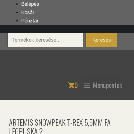
Kilépés
Belépés
a
Kosár
tartalomba
Pénztár
Keresés
Keresés
0
Menüpontok
ARTEMIS SNOWPEAK T-REX 5,5MM FA
LÉGPUSKA 2