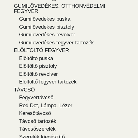
GUMILÖVEDÉKES, OTTHONVÉDELMI
FEGYVER
Gumilövedékes puska
Gumilövedékes pisztoly
Gumilövedékes revolver
Gumilövedékes fegyver tartozék
ELÖLTÖLTŐ FEGYVER
Elöltöltő puska
Elöltöltő pisztoly
Elöltöltő revolver
Elöltöltő fegyver tartozék
TÁVCSŐ
Fegyvertávcső
Red Dot, Lámpa, Lézer
Keresőtávcső
Távcső tartozék
Távcsőszerelék
Szerelék kiegészítő