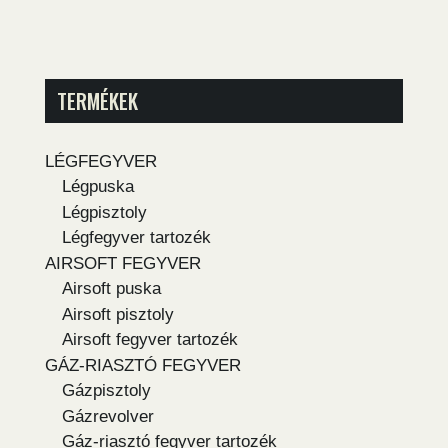
TERMÉKEK
LÉGFEGYVER
Légpuska
Légpisztoly
Légfegyver tartozék
AIRSOFT FEGYVER
Airsoft puska
Airsoft pisztoly
Airsoft fegyver tartozék
GÁZ-RIASZTÓ FEGYVER
Gázpisztoly
Gázrevolver
Gáz-riasztó fegyver tartozék