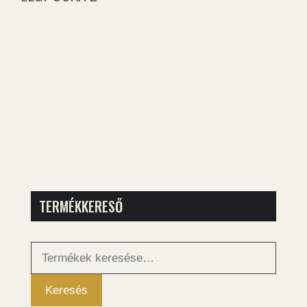
TERMÉKKERESŐ
Keresés
a
következőre:
Keresés