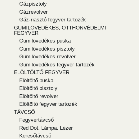
Gázpisztoly
Gázrevolver
Gáz-riasztó fegyver tartozék
GUMILÖVEDÉKES, OTTHONVÉDELMI
FEGYVER
Gumilövedékes puska
Gumilövedékes pisztoly
Gumilövedékes revolver
Gumilövedékes fegyver tartozék
ELÖLTÖLTŐ FEGYVER
Elöltöltő puska
Elöltöltő pisztoly
Elöltöltő revolver
Elöltöltő fegyver tartozék
TÁVCSŐ
Fegyvertávcső
Red Dot, Lámpa, Lézer
Keresőtávcső