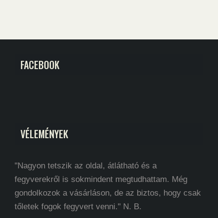
FACEBOOK
VÉLEMÉNYEK
"Nagyon tetszik az oldal, átlátható és a
fegyverekről is sokmindent megtudhattam. Még
gondolkozok a vásárláson, de az biztos, hogy csak
tőletek fogok fegyvert venni." N. B.