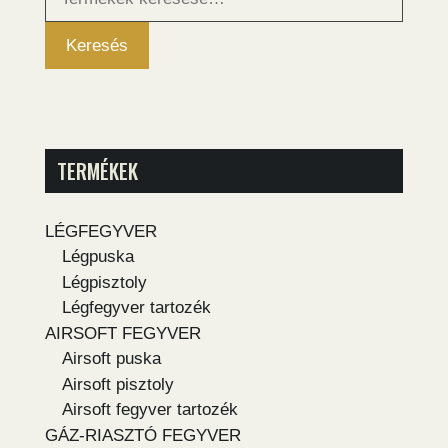
következőre:
Keresés
TERMÉKEK
LÉGFEGYVER
Légpuska
Légpisztoly
Légfegyver tartozék
AIRSOFT FEGYVER
Airsoft puska
Airsoft pisztoly
Airsoft fegyver tartozék
GÁZ-RIASZTÓ FEGYVER