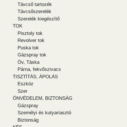
Távcső tartozék
Távcsőszerelék
Szerelék kiegészítő
TOK
Pisztoly tok
Revolver tok
Puska tok
Gázspray tok
Öv, Táska
Párna, fekvőszivacs
TISZTÍTÁS, ÁPOLÁS
Eszköz
Szer
ÖNVÉDELEM, BIZTONSÁG
Gázspray
Személyi és kutyariasztó
Biztonság