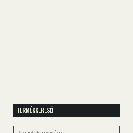
TERMÉKKERESŐ
Keresés
a