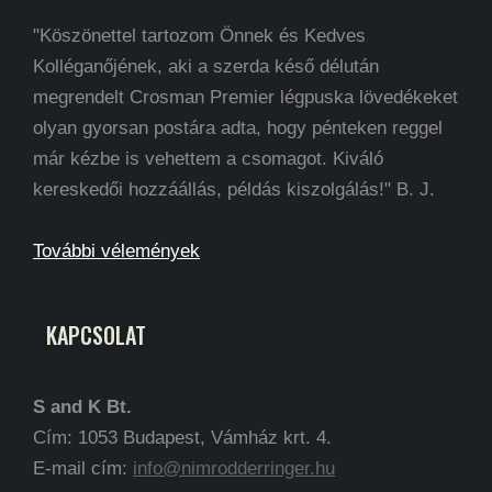
"Köszönettel tartozom Önnek és Kedves
Kolléganőjének, aki a szerda késő délután
megrendelt Crosman Premier légpuska lövedékeket
olyan gyorsan postára adta, hogy pénteken reggel
már kézbe is vehettem a csomagot. Kiváló
kereskedői hozzáállás, példás kiszolgálás!" B. J.
További vélemények
KAPCSOLAT
S and K Bt.
Cím: 1053 Budapest, Vámház krt. 4.
E-mail cím:
info@nimrodderringer.hu