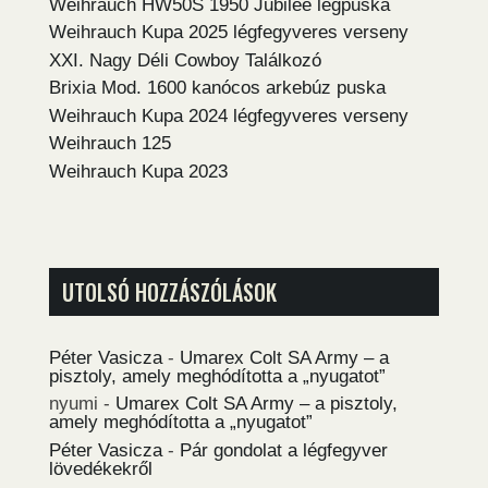
Weihrauch HW50S 1950 Jubilee légpuska
Weihrauch Kupa 2025 légfegyveres verseny
XXI. Nagy Déli Cowboy Találkozó
Brixia Mod. 1600 kanócos arkebúz puska
Weihrauch Kupa 2024 légfegyveres verseny
Weihrauch 125
Weihrauch Kupa 2023
UTOLSÓ HOZZÁSZÓLÁSOK
Péter Vasicza
-
Umarex Colt SA Army – a
pisztoly, amely meghódította a „nyugatot”
nyumi
-
Umarex Colt SA Army – a pisztoly,
amely meghódította a „nyugatot”
Péter Vasicza
-
Pár gondolat a légfegyver
lövedékekről