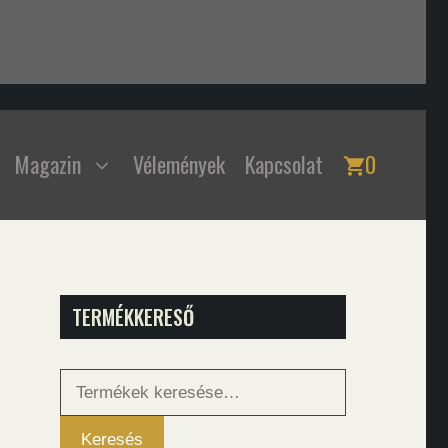
Magazin
Vélemények
Kapcsolat
0
TERMÉKKERESŐ
Keresés
a
következőre:
Keresés