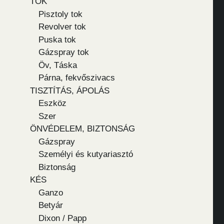
TOK
Pisztoly tok
Revolver tok
Puska tok
Gázspray tok
Öv, Táska
Párna, fekvőszivacs
TISZTÍTÁS, ÁPOLÁS
Eszköz
Szer
ÖNVÉDELEM, BIZTONSÁG
Gázspray
Személyi és kutyariasztó
Biztonság
KÉS
Ganzo
Betyár
Dixon / Papp