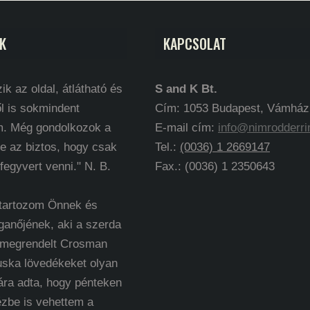
K
KAPCSOLAT
ik az oldal, átlátható és
S and K Bt.
l is sokmindent
Cím: 1053 Budapest, Vámház k
m. Még gondolkozok a
E-mail cím:
info@nimrodderri
e az biztos, hogy csak
Tel.:
(0036) 1 2669147
 fegyvert venni." N. B.
Fax.: (0036) 1 2350643
 tartozom Önnek és
ganőjének, aki a szerda
 megrendelt Crosman
uska lövedékeket olyan
ára adta, hogy pénteken
ézbe is vehettem a