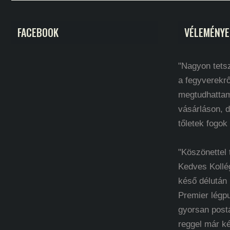
FACEBOOK
VÉLEMÉNYE
"Nagyon tetsz
a fegyverekrő
megtudhatta
vásárláson, d
tőletek fogok
"Köszönettel
Kedves Kollé
késő délután
Premier légp
gyorsan post
reggel már k