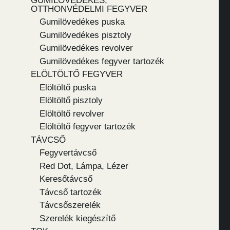
GUMILÖVEDÉKES,
OTTHONVÉDELMI FEGYVER
Gumilövedékes puska
Gumilövedékes pisztoly
Gumilövedékes revolver
Gumilövedékes fegyver tartozék
ELÖLTÖLTŐ FEGYVER
Elöltöltő puska
Elöltöltő pisztoly
Elöltöltő revolver
Elöltöltő fegyver tartozék
TÁVCSŐ
Fegyvertávcső
Red Dot, Lámpa, Lézer
Keresőtávcső
Távcső tartozék
Távcsőszerelék
Szerelék kiegészítő