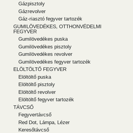
Gázpisztoly
Gázrevolver
Gáz-riasztó fegyver tartozék
GUMILÖVEDÉKES, OTTHONVÉDELMI
FEGYVER
Gumilövedékes puska
Gumilövedékes pisztoly
Gumilövedékes revolver
Gumilövedékes fegyver tartozék
ELÖLTÖLTŐ FEGYVER
Elöltöltő puska
Elöltöltő pisztoly
Elöltöltő revolver
Elöltöltő fegyver tartozék
TÁVCSŐ
Fegyvertávcső
Red Dot, Lámpa, Lézer
Keresőtávcső