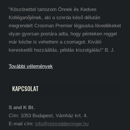
"Köszönettel tartozom Önnek és Kedves
Kolléganőjének, aki a szerda késő délután
megrendelt Crosman Premier légpuska lövedékeket
olyan gyorsan postára adta, hogy pénteken reggel
már kézbe is vehettem a csomagot. Kiváló
kereskedői hozzáállás, példás kiszolgálás!" B. J.
További vélemények
KAPCSOLAT
S and K Bt.
Cím: 1053 Budapest, Vámház krt. 4.
E-mail cím:
info@nimrodderringer.hu