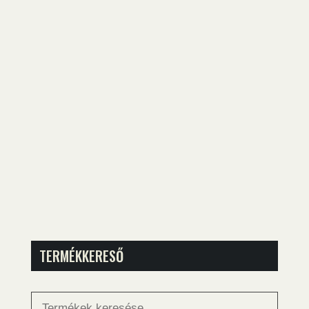
TERMÉKKERESŐ
Keresés
a