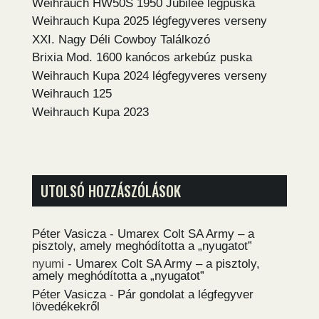
Weihrauch HW50S 1950 Jubilee légpuska
Weihrauch Kupa 2025 légfegyveres verseny
XXI. Nagy Déli Cowboy Találkozó
Brixia Mod. 1600 kanócos arkebúz puska
Weihrauch Kupa 2024 légfegyveres verseny
Weihrauch 125
Weihrauch Kupa 2023
UTOLSÓ HOZZÁSZÓLÁSOK
Péter Vasicza
-
Umarex Colt SA Army – a
pisztoly, amely meghódította a „nyugatot”
nyumi
-
Umarex Colt SA Army – a pisztoly,
amely meghódította a „nyugatot”
Péter Vasicza
-
Pár gondolat a légfegyver
lövedékekről