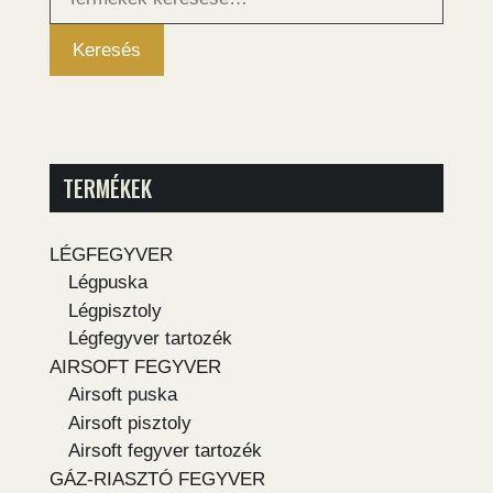
következőre:
Keresés
TERMÉKEK
LÉGFEGYVER
Légpuska
Légpisztoly
Légfegyver tartozék
AIRSOFT FEGYVER
Airsoft puska
Airsoft pisztoly
Airsoft fegyver tartozék
GÁZ-RIASZTÓ FEGYVER