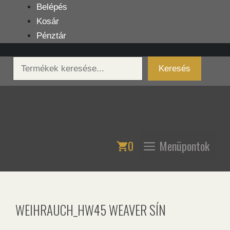
Kilépés
Belépés
a
Kosár
tartalomba
Pénztár
Keresés
Keresés
0
Menüpontok
WEIHRAUCH_HW45 WEAVER SÍN