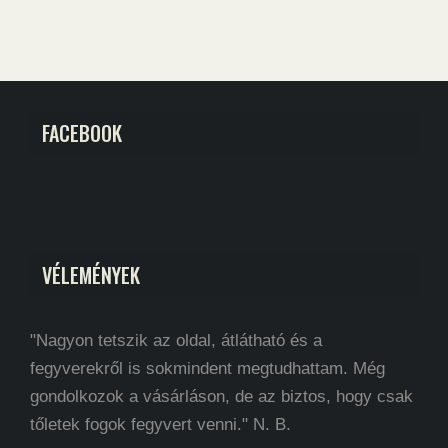
FACEBOOK
VÉLEMÉNYEK
"Nagyon tetszik az oldal, átlátható és a
fegyverekről is sokmindent megtudhattam. Még
gondolkozok a vásárláson, de az biztos, hogy csak
tőletek fogok fegyvert venni." N. B.