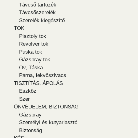
Távcső tartozék
Távcsőszerelék
Szerelék kiegészítő
TOK
Pisztoly tok
Revolver tok
Puska tok
Gázspray tok
Öv, Táska
Párna, fekvőszivacs
TISZTÍTÁS, ÁPOLÁS
Eszköz
Szer
ÖNVÉDELEM, BIZTONSÁG
Gázspray
Személyi és kutyariasztó
Biztonság