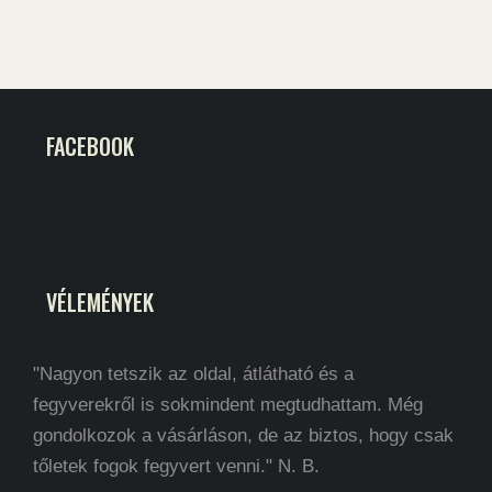
FACEBOOK
VÉLEMÉNYEK
"Nagyon tetszik az oldal, átlátható és a
fegyverekről is sokmindent megtudhattam. Még
gondolkozok a vásárláson, de az biztos, hogy csak
tőletek fogok fegyvert venni." N. B.