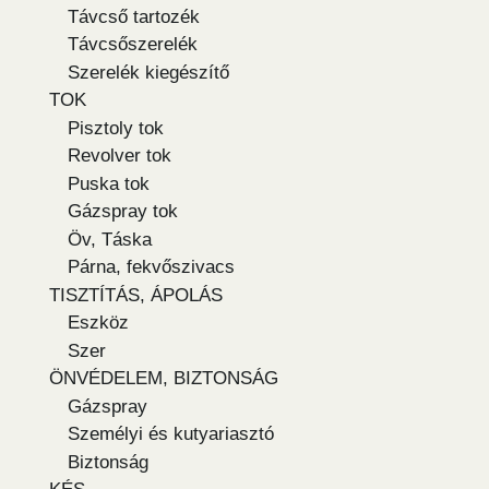
Távcső tartozék
Távcsőszerelék
Szerelék kiegészítő
TOK
Pisztoly tok
Revolver tok
Puska tok
Gázspray tok
Öv, Táska
Párna, fekvőszivacs
TISZTÍTÁS, ÁPOLÁS
Eszköz
Szer
ÖNVÉDELEM, BIZTONSÁG
Gázspray
Személyi és kutyariasztó
Biztonság