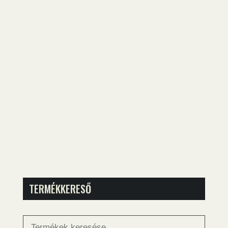
TERMÉKKERESŐ
Keresés
a