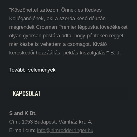
"Köszönettel tartozom Önnek és Kedves
Kolléganőjének, aki a szerda késő délután
megrendelt Crosman Premier légpuska lövedékeket
olyan gyorsan postára adta, hogy pénteken reggel
már kézbe is vehettem a csomagot. Kiváló
kereskedői hozzáállás, példás kiszolgálás!" B. J.
További vélemények
KAPCSOLAT
S and K Bt.
Cím: 1053 Budapest, Vámház krt. 4.
E-mail cím:
info@nimrodderringer.hu