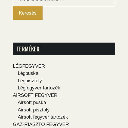
következőre:
Keresés
TERMÉKEK
LÉGFEGYVER
Légpuska
Légpisztoly
Légfegyver tartozék
AIRSOFT FEGYVER
Airsoft puska
Airsoft pisztoly
Airsoft fegyver tartozék
GÁZ-RIASZTÓ FEGYVER