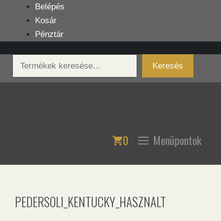
Kilépés
Belépés
a
Kosár
tartalomba
Pénztár
Keresés
Keresés
0
Menüpontok
PEDERSOLI_KENTUCKY_HASZNALT