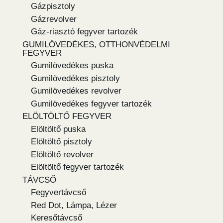
Gázpisztoly
Gázrevolver
Gáz-riasztó fegyver tartozék
GUMILÖVEDÉKES, OTTHONVÉDELMI
FEGYVER
Gumilövedékes puska
Gumilövedékes pisztoly
Gumilövedékes revolver
Gumilövedékes fegyver tartozék
ELÖLTÖLTŐ FEGYVER
Elöltöltő puska
Elöltöltő pisztoly
Elöltöltő revolver
Elöltöltő fegyver tartozék
TÁVCSŐ
Fegyvertávcső
Red Dot, Lámpa, Lézer
Keresőtávcső