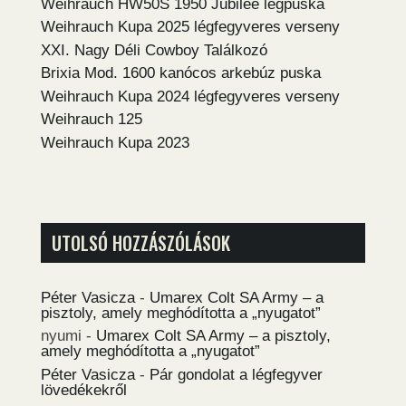
Weihrauch HW50S 1950 Jubilee légpuska
Weihrauch Kupa 2025 légfegyveres verseny
XXI. Nagy Déli Cowboy Találkozó
Brixia Mod. 1600 kanócos arkebúz puska
Weihrauch Kupa 2024 légfegyveres verseny
Weihrauch 125
Weihrauch Kupa 2023
UTOLSÓ HOZZÁSZÓLÁSOK
Péter Vasicza
-
Umarex Colt SA Army – a
pisztoly, amely meghódította a „nyugatot”
nyumi
-
Umarex Colt SA Army – a pisztoly,
amely meghódította a „nyugatot”
Péter Vasicza
-
Pár gondolat a légfegyver
lövedékekről