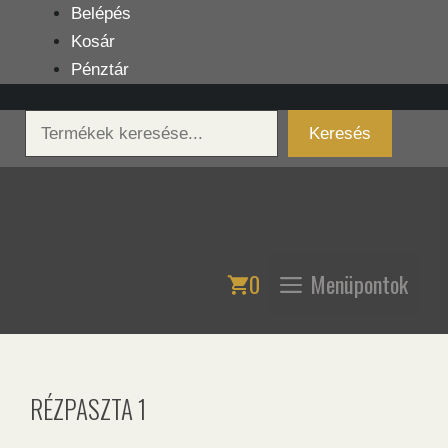
Kilépés
Belépés
a
Kosár
tartalomba
Pénztár
Keresés
Keresés
0
Menüpontok
RÉZPASZTA 1