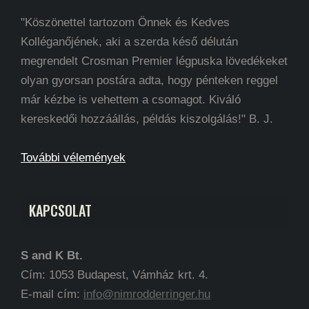
"Köszönettel tartozom Önnek és Kedves
Kolléganőjének, aki a szerda késő délután
megrendelt Crosman Premier légpuska lövedékeket
olyan gyorsan postára adta, hogy pénteken reggel
már kézbe is vehettem a csomagot. Kiváló
kereskedői hozzáállás, példás kiszolgálás!" B. J.
További vélemények
KAPCSOLAT
S and K Bt.
Cím: 1053 Budapest, Vámház krt. 4.
E-mail cím:
info@nimrodderringer.hu