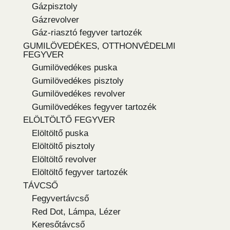
Gázpisztoly
Gázrevolver
Gáz-riasztó fegyver tartozék
GUMILÖVEDÉKES, OTTHONVÉDELMI
FEGYVER
Gumilövedékes puska
Gumilövedékes pisztoly
Gumilövedékes revolver
Gumilövedékes fegyver tartozék
ELÖLTÖLTŐ FEGYVER
Elöltöltő puska
Elöltöltő pisztoly
Elöltöltő revolver
Elöltöltő fegyver tartozék
TÁVCSŐ
Fegyvertávcső
Red Dot, Lámpa, Lézer
Keresőtávcső