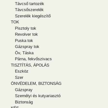
Távcső tartozék
Távcsőszerelék
Szerelék kiegészítő
TOK
Pisztoly tok
Revolver tok
Puska tok
Gázspray tok
Öv, Táska
Párna, fekvőszivacs
TISZTÍTÁS, ÁPOLÁS
Eszköz
Szer
ÖNVÉDELEM, BIZTONSÁG
Gázspray
Személyi és kutyariasztó
Biztonság