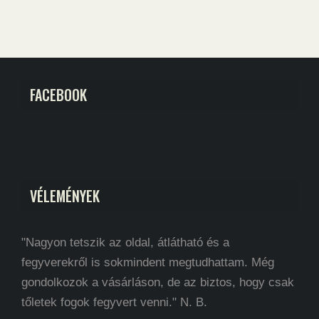
FACEBOOK
VÉLEMÉNYEK
"Nagyon tetszik az oldal, átlátható és a
fegyverekről is sokmindent megtudhattam. Még
gondolkozok a vásárláson, de az biztos, hogy csak
tőletek fogok fegyvert venni." N. B.