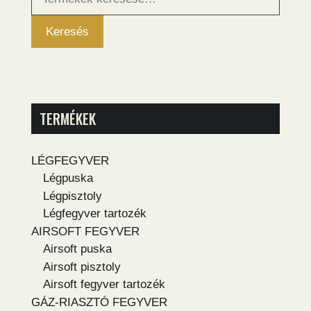
következőre:
Keresés
TERMÉKEK
LÉGFEGYVER
Légpuska
Légpisztoly
Légfegyver tartozék
AIRSOFT FEGYVER
Airsoft puska
Airsoft pisztoly
Airsoft fegyver tartozék
GÁZ-RIASZTÓ FEGYVER