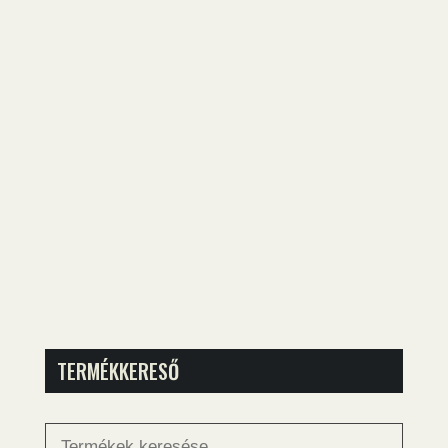
TERMÉKKERESŐ
Keresés
a