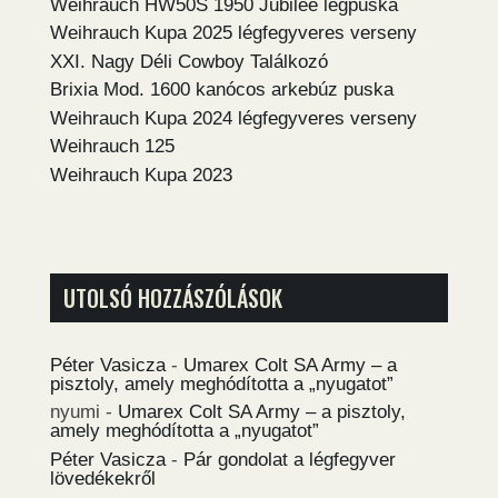
Weihrauch HW50S 1950 Jubilee légpuska
Weihrauch Kupa 2025 légfegyveres verseny
XXI. Nagy Déli Cowboy Találkozó
Brixia Mod. 1600 kanócos arkebúz puska
Weihrauch Kupa 2024 légfegyveres verseny
Weihrauch 125
Weihrauch Kupa 2023
UTOLSÓ HOZZÁSZÓLÁSOK
Péter Vasicza
-
Umarex Colt SA Army – a
pisztoly, amely meghódította a „nyugatot”
nyumi
-
Umarex Colt SA Army – a pisztoly,
amely meghódította a „nyugatot”
Péter Vasicza
-
Pár gondolat a légfegyver
lövedékekről