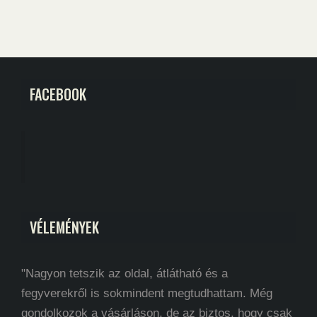
FACEBOOK
VÉLEMÉNYEK
"Nagyon tetszik az oldal, átlátható és a
fegyverekről is sokmindent megtudhattam. Még
gondolkozok a vásárláson, de az biztos, hogy csak