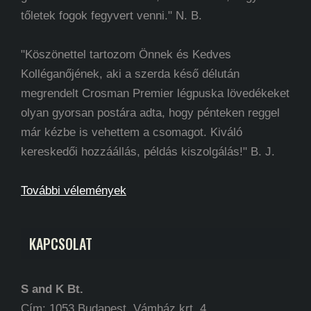
tőletek fogok fegyvert venni." N. B.
"Köszönettel tartozom Önnek és Kedves
Kolléganőjének, aki a szerda késő délután
megrendelt Crosman Premier légpuska lövedékeket
olyan gyorsan postára adta, hogy pénteken reggel
már kézbe is vehettem a csomagot. Kiváló
kereskedői hozzáállás, példás kiszolgálás!" B. J.
További vélemények
KAPCSOLAT
S and K Bt.
Cím: 1053 Budapest, Vámház krt. 4.