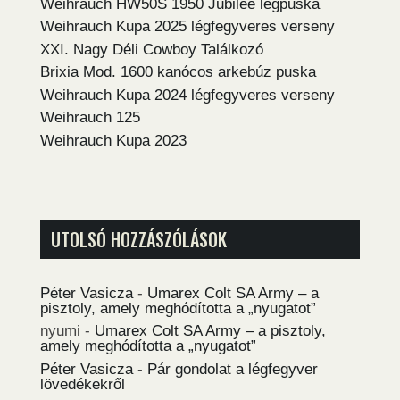
Weihrauch HW50S 1950 Jubilee légpuska
Weihrauch Kupa 2025 légfegyveres verseny
XXI. Nagy Déli Cowboy Találkozó
Brixia Mod. 1600 kanócos arkebúz puska
Weihrauch Kupa 2024 légfegyveres verseny
Weihrauch 125
Weihrauch Kupa 2023
UTOLSÓ HOZZÁSZÓLÁSOK
Péter Vasicza
-
Umarex Colt SA Army – a
pisztoly, amely meghódította a „nyugatot”
nyumi
-
Umarex Colt SA Army – a pisztoly,
amely meghódította a „nyugatot”
Péter Vasicza
-
Pár gondolat a légfegyver
lövedékekről