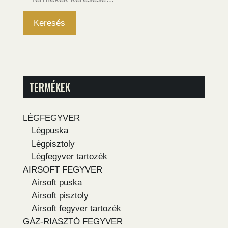
következőre:
Keresés
TERMÉKEK
LÉGFEGYVER
Légpuska
Légpisztoly
Légfegyver tartozék
AIRSOFT FEGYVER
Airsoft puska
Airsoft pisztoly
Airsoft fegyver tartozék
GÁZ-RIASZTÓ FEGYVER