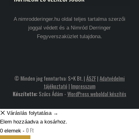
A nimrodderinger.hu oldal teljes tartalma szerzői
joggal védett és a Nimród Derringer
Fegyverszaküzlet tulajdona.
© Minden jog fenntartva: S+K Bt. |
ÁSZF
|
Adatvédelmi
tájékoztató
|
Impresszum
Készítette:
Szűcs Ádám -
WordPress weboldal készítés
Váráslás folytatása →
Elem hozzáadva a kosárhoz.
0
Ft
0 elemek -