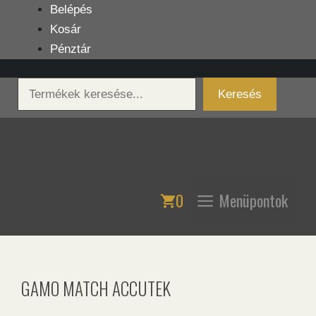
Kilépés
Belépés
a
Kosár
tartalomba
Pénztár
Keresés
Keresés
0
Menüpontok
GAMO MATCH ACCUTEK