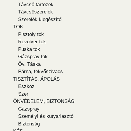
Távcső tartozék
Távcsőszerelék
Szerelék kiegészítő
TOK
Pisztoly tok
Revolver tok
Puska tok
Gázspray tok
Öv, Táska
Párna, fekvőszivacs
TISZTÍTÁS, ÁPOLÁS
Eszköz
Szer
ÖNVÉDELEM, BIZTONSÁG
Gázspray
Személyi és kutyariasztó
Biztonság