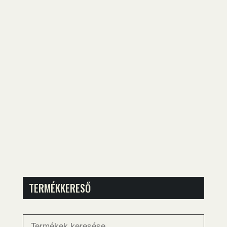
TERMÉKKERESŐ
Keresés
a