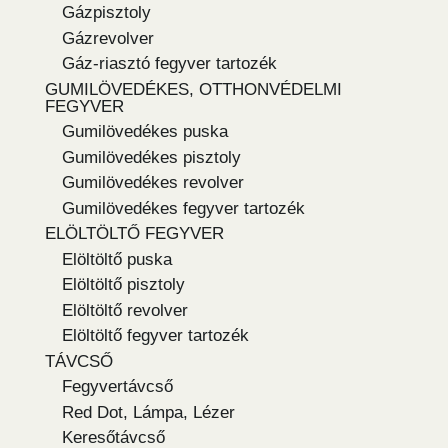
Gázpisztoly
Gázrevolver
Gáz-riasztó fegyver tartozék
GUMILÖVEDÉKES, OTTHONVÉDELMI
FEGYVER
Gumilövedékes puska
Gumilövedékes pisztoly
Gumilövedékes revolver
Gumilövedékes fegyver tartozék
ELÖLTÖLTŐ FEGYVER
Elöltöltő puska
Elöltöltő pisztoly
Elöltöltő revolver
Elöltöltő fegyver tartozék
TÁVCSŐ
Fegyvertávcső
Red Dot, Lámpa, Lézer
Keresőtávcső