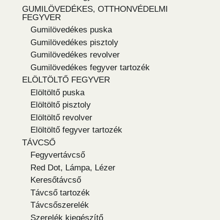
GUMILÖVEDÉKES, OTTHONVÉDELMI
FEGYVER
Gumilövedékes puska
Gumilövedékes pisztoly
Gumilövedékes revolver
Gumilövedékes fegyver tartozék
ELÖLTÖLTŐ FEGYVER
Elöltöltő puska
Elöltöltő pisztoly
Elöltöltő revolver
Elöltöltő fegyver tartozék
TÁVCSŐ
Fegyvertávcső
Red Dot, Lámpa, Lézer
Keresőtávcső
Távcső tartozék
Távcsőszerelék
Szerelék kiegészítő