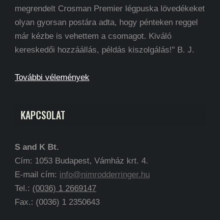
megrendelt Crosman Premier légpuska lövedékeket
olyan gyorsan postára adta, hogy pénteken reggel
már kézbe is vehettem a csomagot. Kiváló
kereskedői hozzáállás, példás kiszolgálás!" B. J.
További vélemények
KAPCSOLAT
S and K Bt.
Cím: 1053 Budapest, Vámház krt. 4.
E-mail cím:
info@nimrodderringer.hu
Tel.:
(0036) 1 2669147
Fax.: (0036) 1 2350643