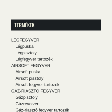
TERMÉKEK
LÉGFEGYVER
Légpuska
Légpisztoly
Légfegyver tartozék
AIRSOFT FEGYVER
Airsoft puska
Airsoft pisztoly
Airsoft fegyver tartozék
GÁZ-RIASZTÓ FEGYVER
Gázpisztoly
Gázrevolver
Gáz-riasztó fegyver tartozék