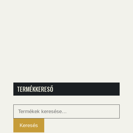
TERMÉKKERESŐ
Keresés
a
következőre:
Keresés