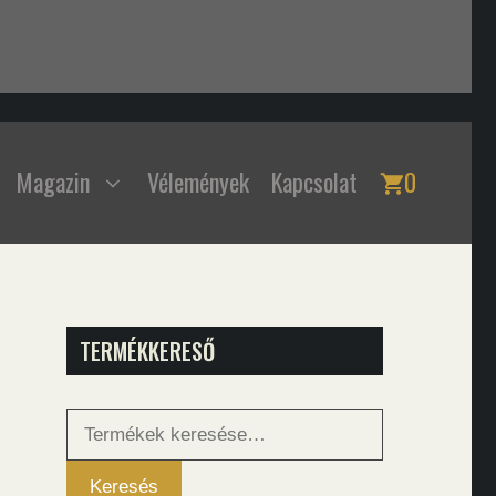
Magazin
Vélemények
Kapcsolat
0
TERMÉKKERESŐ
Keresés
a
következőre:
Keresés