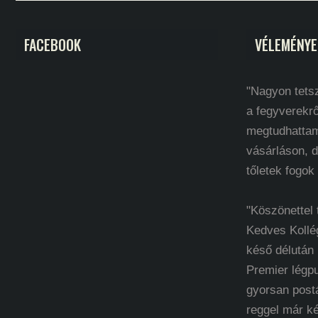
FACEBOOK
VÉLEMÉNYE
"Nagyon tetsz
a fegyverekrő
megtudhatta
vásárláson, d
tőletek fogok
"Köszönettel
Kedves Kollé
késő délután
Premier légp
gyorsan post
reggel már k