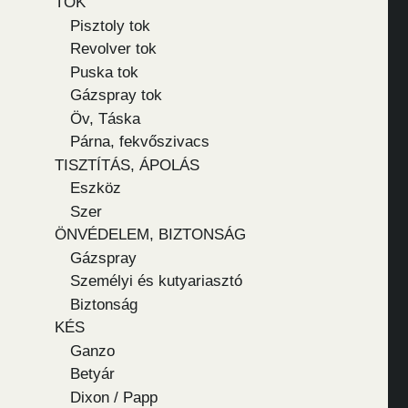
TOK
Pisztoly tok
Revolver tok
Puska tok
Gázspray tok
Öv, Táska
Párna, fekvőszivacs
TISZTÍTÁS, ÁPOLÁS
Eszköz
Szer
ÖNVÉDELEM, BIZTONSÁG
Gázspray
Személyi és kutyariasztó
Biztonság
KÉS
Ganzo
Betyár
Dixon / Papp