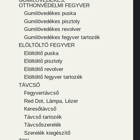
GUMILÖVEDÉKES,
OTTHONVÉDELMI FEGYVER
Gumilövedékes puska
Gumilövedékes pisztoly
Gumilövedékes revolver
Gumilövedékes fegyver tartozék
ELÖLTÖLTŐ FEGYVER
Elöltöltő puska
Elöltöltő pisztoly
Elöltöltő revolver
Elöltöltő fegyver tartozék
TÁVCSŐ
Fegyvertávcső
Red Dot, Lámpa, Lézer
Keresőtávcső
Távcső tartozék
Távcsőszerelék
Szerelék kiegészítő