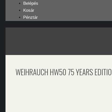
Kilépés
Belépés
a
Kosár
tartalomba
Pénztár
WEIHRAUCH HW50 75 YEARS EDITIO