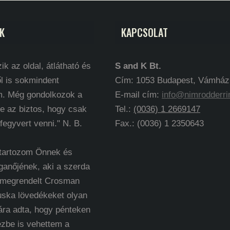
K
KAPCSOLAT
ik az oldal, átlátható és
S and K Bt.
l is sokmindent
Cím: 1053 Budapest, Vámház k
m. Még gondolkozok a
E-mail cím:
info@nimrodderri
e az biztos, hogy csak
Tel.:
(0036) 1 2669147
 fegyvert venni." N. B.
Fax.: (0036) 1 2350643
 tartozom Önnek és
ganőjének, aki a szerda
 megrendelt Crosman
uska lövedékeket olyan
ára adta, hogy pénteken
ézbe is vehettem a