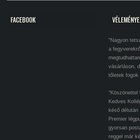
FACEBOOK
VÉLEMÉNYE
"Nagyon tetsz
a fegyverekrő
megtudhatta
vásárláson, d
tőletek fogok
"Köszönettel
Kedves Kollé
késő délután
Premier légp
gyorsan post
reggel már k