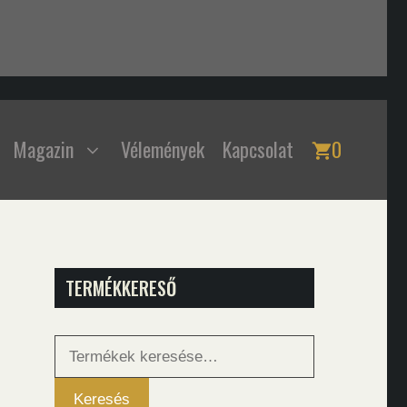
Magazin
Vélemények
Kapcsolat
0
TERMÉKKERESŐ
Keresés
a
következőre:
Keresés