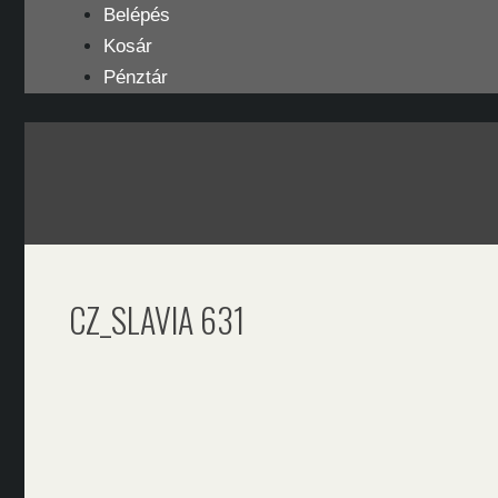
Kilépés
Belépés
a
Kosár
tartalomba
Pénztár
CZ_SLAVIA 631