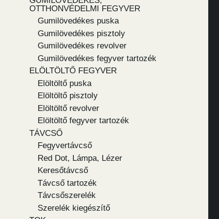
GUMILÖVEDÉKES,
OTTHONVÉDELMI FEGYVER
Gumilövedékes puska
Gumilövedékes pisztoly
Gumilövedékes revolver
Gumilövedékes fegyver tartozék
ELÖLTÖLTŐ FEGYVER
Elöltöltő puska
Elöltöltő pisztoly
Elöltöltő revolver
Elöltöltő fegyver tartozék
TÁVCSŐ
Fegyvertávcső
Red Dot, Lámpa, Lézer
Keresőtávcső
Távcső tartozék
Távcsőszerelék
Szerelék kiegészítő