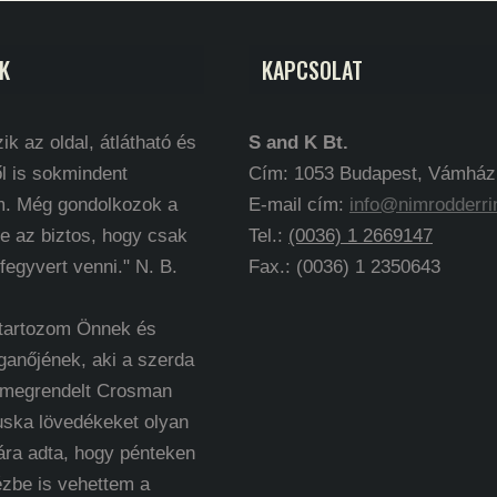
K
KAPCSOLAT
ik az oldal, átlátható és
S and K Bt.
l is sokmindent
Cím: 1053 Budapest, Vámház k
m. Még gondolkozok a
E-mail cím:
info@nimrodderri
e az biztos, hogy csak
Tel.:
(0036) 1 2669147
 fegyvert venni." N. B.
Fax.: (0036) 1 2350643
 tartozom Önnek és
ganőjének, aki a szerda
 megrendelt Crosman
uska lövedékeket olyan
ára adta, hogy pénteken
ézbe is vehettem a