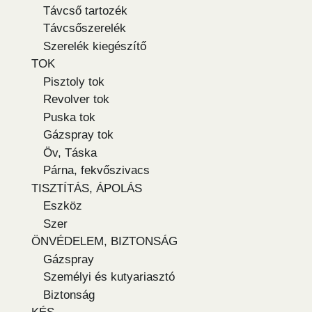
Távcső tartozék
Távcsőszerelék
Szerelék kiegészítő
TOK
Pisztoly tok
Revolver tok
Puska tok
Gázspray tok
Öv, Táska
Párna, fekvőszivacs
TISZTÍTÁS, ÁPOLÁS
Eszköz
Szer
ÖNVÉDELEM, BIZTONSÁG
Gázspray
Személyi és kutyariasztó
Biztonság