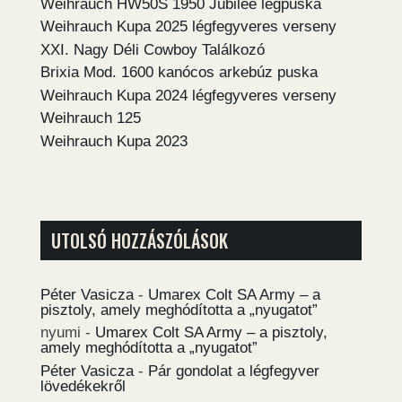
Weihrauch HW50S 1950 Jubilee légpuska
Weihrauch Kupa 2025 légfegyveres verseny
XXI. Nagy Déli Cowboy Találkozó
Brixia Mod. 1600 kanócos arkebúz puska
Weihrauch Kupa 2024 légfegyveres verseny
Weihrauch 125
Weihrauch Kupa 2023
UTOLSÓ HOZZÁSZÓLÁSOK
Péter Vasicza
-
Umarex Colt SA Army – a
pisztoly, amely meghódította a „nyugatot”
nyumi
-
Umarex Colt SA Army – a pisztoly,
amely meghódította a „nyugatot”
Péter Vasicza
-
Pár gondolat a légfegyver
lövedékekről