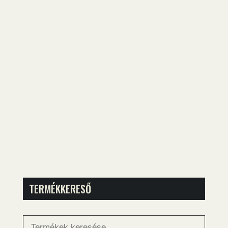
TERMÉKKERESŐ
Keresés
a