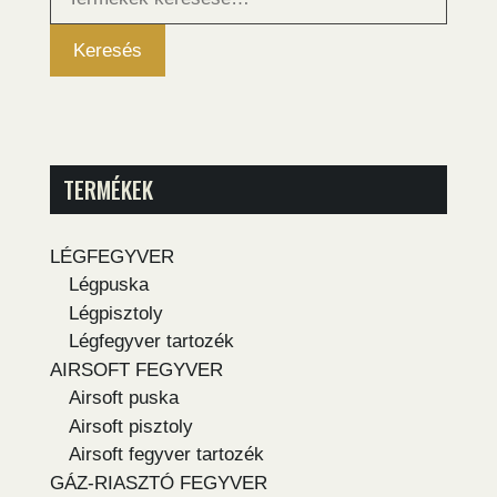
következőre:
Keresés
TERMÉKEK
LÉGFEGYVER
Légpuska
Légpisztoly
Légfegyver tartozék
AIRSOFT FEGYVER
Airsoft puska
Airsoft pisztoly
Airsoft fegyver tartozék
GÁZ-RIASZTÓ FEGYVER