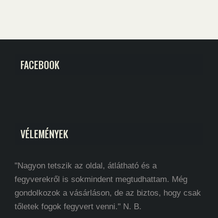
FACEBOOK
VÉLEMÉNYEK
"Nagyon tetszik az oldal, átlátható és a
fegyverekről is sokmindent megtudhattam. Még
gondolkozok a vásárláson, de az biztos, hogy csak
tőletek fogok fegyvert venni." N. B.