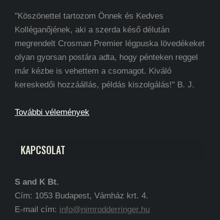
"Köszönettel tartozom Önnek és Kedves
Kolléganőjének, aki a szerda késő délután
megrendelt Crosman Premier légpuska lövedékeket
olyan gyorsan postára adta, hogy pénteken reggel
már kézbe is vehettem a csomagot. Kiváló
kereskedői hozzáállás, példás kiszolgálás!" B. J.
További vélemények
KAPCSOLAT
S and K Bt.
Cím: 1053 Budapest, Vámház krt. 4.
E-mail cím:
info@nimrodderringer.hu