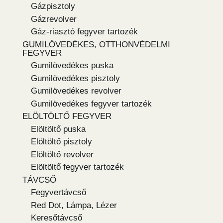
Gázpisztoly
Gázrevolver
Gáz-riasztó fegyver tartozék
GUMILÖVEDÉKES, OTTHONVÉDELMI
FEGYVER
Gumilövedékes puska
Gumilövedékes pisztoly
Gumilövedékes revolver
Gumilövedékes fegyver tartozék
ELÖLTÖLTŐ FEGYVER
Elöltöltő puska
Elöltöltő pisztoly
Elöltöltő revolver
Elöltöltő fegyver tartozék
TÁVCSŐ
Fegyvertávcső
Red Dot, Lámpa, Lézer
Keresőtávcső