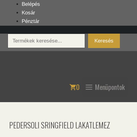
Kilépés
Belépés
a
Kosár
tartalomba
Pénztár
Keresés
Keresés
0
Menüpontok
PEDERSOLI SRINGFIELD LAKATLEMEZ