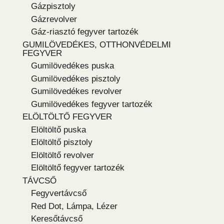
Gázpisztoly
Gázrevolver
Gáz-riasztó fegyver tartozék
GUMILÖVEDÉKES, OTTHONVÉDELMI
FEGYVER
Gumilövedékes puska
Gumilövedékes pisztoly
Gumilövedékes revolver
Gumilövedékes fegyver tartozék
ELÖLTÖLTŐ FEGYVER
Elöltöltő puska
Elöltöltő pisztoly
Elöltöltő revolver
Elöltöltő fegyver tartozék
TÁVCSŐ
Fegyvertávcső
Red Dot, Lámpa, Lézer
Keresőtávcső