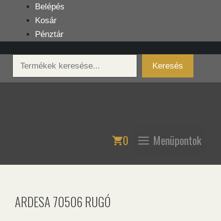
Kilépés
Belépés
a
Kosár
tartalomba
Pénztár
Keresés
Keresés
0
Menüpontok
ARDESA 70506 RUGÓ