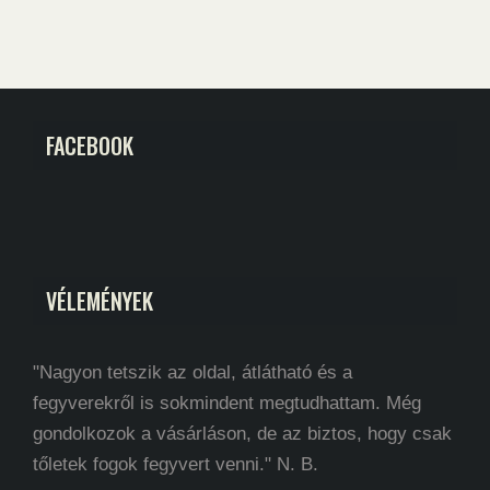
FACEBOOK
VÉLEMÉNYEK
"Nagyon tetszik az oldal, átlátható és a
fegyverekről is sokmindent megtudhattam. Még
gondolkozok a vásárláson, de az biztos, hogy csak
tőletek fogok fegyvert venni." N. B.