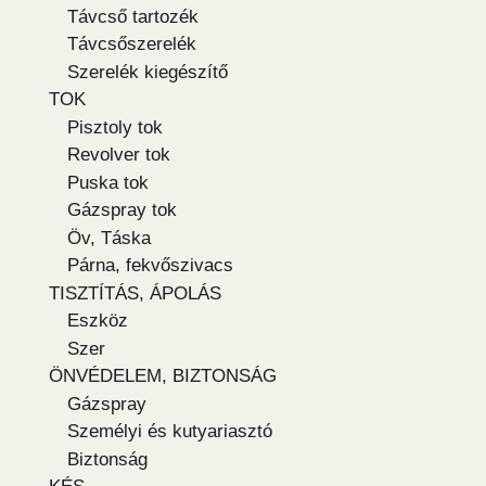
Távcső tartozék
Távcsőszerelék
Szerelék kiegészítő
TOK
Pisztoly tok
Revolver tok
Puska tok
Gázspray tok
Öv, Táska
Párna, fekvőszivacs
TISZTÍTÁS, ÁPOLÁS
Eszköz
Szer
ÖNVÉDELEM, BIZTONSÁG
Gázspray
Személyi és kutyariasztó
Biztonság