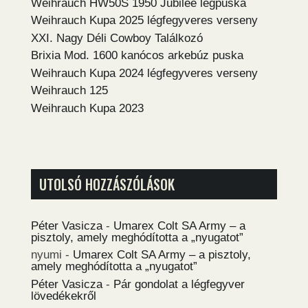
Weihrauch HW50S 1950 Jubilee légpuska
Weihrauch Kupa 2025 légfegyveres verseny
XXI. Nagy Déli Cowboy Találkozó
Brixia Mod. 1600 kanócos arkebúz puska
Weihrauch Kupa 2024 légfegyveres verseny
Weihrauch 125
Weihrauch Kupa 2023
UTOLSÓ HOZZÁSZÓLÁSOK
Péter Vasicza
-
Umarex Colt SA Army – a
pisztoly, amely meghódította a „nyugatot”
nyumi
-
Umarex Colt SA Army – a pisztoly,
amely meghódította a „nyugatot”
Péter Vasicza
-
Pár gondolat a légfegyver
lövedékekről