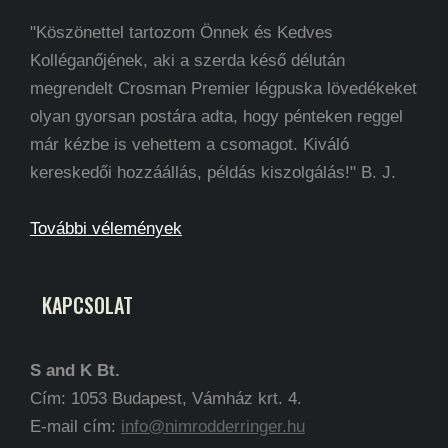
"Köszönettel tartozom Önnek és Kedves
Kolléganőjének, aki a szerda késő délután
megrendelt Crosman Premier légpuska lövedékeket
olyan gyorsan postára adta, hogy pénteken reggel
már kézbe is vehettem a csomagot. Kiváló
kereskedői hozzáállás, példás kiszolgálás!" B. J.
További vélemények
KAPCSOLAT
S and K Bt.
Cím: 1053 Budapest, Vámház krt. 4.
E-mail cím:
info@nimrodderringer.hu