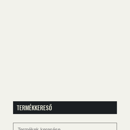
TERMÉKKERESŐ
Keresés
a