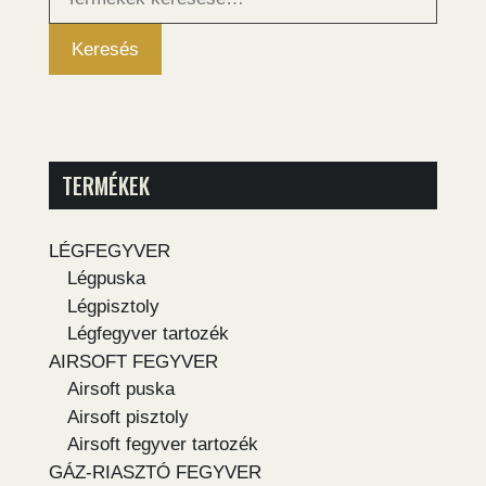
következőre:
Keresés
TERMÉKEK
LÉGFEGYVER
Légpuska
Légpisztoly
Légfegyver tartozék
AIRSOFT FEGYVER
Airsoft puska
Airsoft pisztoly
Airsoft fegyver tartozék
GÁZ-RIASZTÓ FEGYVER