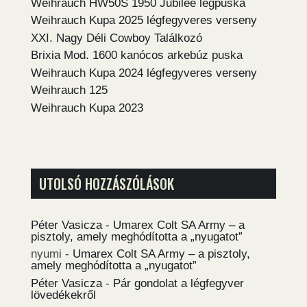
Weihrauch HW50S 1950 Jubilee légpuska
Weihrauch Kupa 2025 légfegyveres verseny
XXI. Nagy Déli Cowboy Találkozó
Brixia Mod. 1600 kanócos arkebúz puska
Weihrauch Kupa 2024 légfegyveres verseny
Weihrauch 125
Weihrauch Kupa 2023
UTOLSÓ HOZZÁSZÓLÁSOK
Péter Vasicza
-
Umarex Colt SA Army – a
pisztoly, amely meghódította a „nyugatot”
nyumi
-
Umarex Colt SA Army – a pisztoly,
amely meghódította a „nyugatot”
Péter Vasicza
-
Pár gondolat a légfegyver
lövedékekről