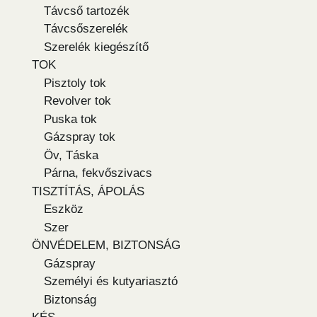
Távcső tartozék
Távcsőszerelék
Szerelék kiegészítő
TOK
Pisztoly tok
Revolver tok
Puska tok
Gázspray tok
Öv, Táska
Párna, fekvőszivacs
TISZTÍTÁS, ÁPOLÁS
Eszköz
Szer
ÖNVÉDELEM, BIZTONSÁG
Gázspray
Személyi és kutyariasztó
Biztonság