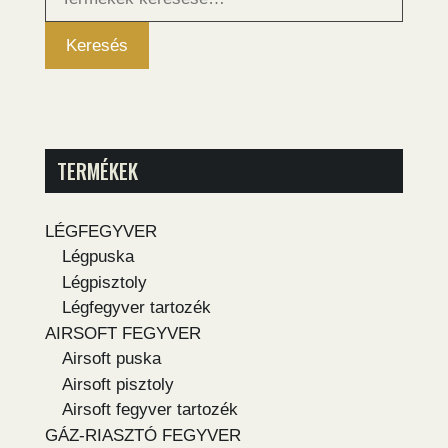
következőre:
Keresés
TERMÉKEK
LÉGFEGYVER
Légpuska
Légpisztoly
Légfegyver tartozék
AIRSOFT FEGYVER
Airsoft puska
Airsoft pisztoly
Airsoft fegyver tartozék
GÁZ-RIASZTÓ FEGYVER