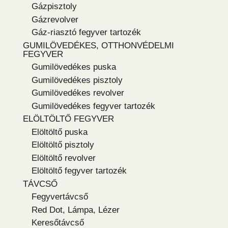
Gázpisztoly
Gázrevolver
Gáz-riasztó fegyver tartozék
GUMILÖVEDÉKES, OTTHONVÉDELMI
FEGYVER
Gumilövedékes puska
Gumilövedékes pisztoly
Gumilövedékes revolver
Gumilövedékes fegyver tartozék
ELÖLTÖLTŐ FEGYVER
Elöltöltő puska
Elöltöltő pisztoly
Elöltöltő revolver
Elöltöltő fegyver tartozék
TÁVCSŐ
Fegyvertávcső
Red Dot, Lámpa, Lézer
Keresőtávcső