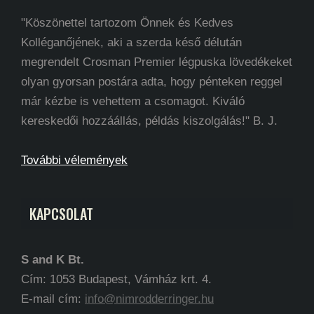
"Köszönettel tartozom Önnek és Kedves
Kolléganőjének, aki a szerda késő délután
megrendelt Crosman Premier légpuska lövedékeket
olyan gyorsan postára adta, hogy pénteken reggel
már kézbe is vehettem a csomagot. Kiváló
kereskedői hozzáállás, példás kiszolgálás!" B. J.
További vélemények
KAPCSOLAT
S and K Bt.
Cím: 1053 Budapest, Vámház krt. 4.
E-mail cím:
info@nimrodderringer.hu