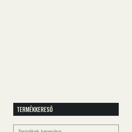
TERMÉKKERESŐ
Keresés
a