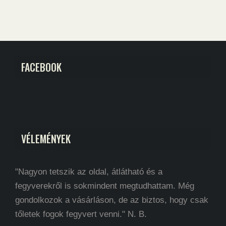
FACEBOOK
VÉLEMÉNYEK
"Nagyon tetszik az oldal, átlátható és a
fegyverekről is sokmindent megtudhattam. Még
gondolkozok a vásárláson, de az biztos, hogy csak
tőletek fogok fegyvert venni." N. B.