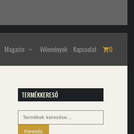
Magazin
Vélemények
Kapcsolat
0
TERMÉKKERESŐ
Keresés
a
következőre:
Keresés