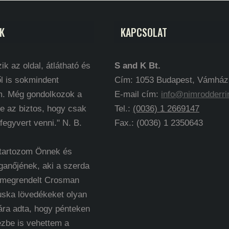
K
KAPCSOLAT
ik az oldal, átlátható és
S and K Bt.
l is sokmindent
Cím: 1053 Budapest, Vámház k
m. Még gondolkozok a
E-mail cím:
info@nimrodderri
e az biztos, hogy csak
Tel.:
(0036) 1 2669147
 fegyvert venni." N. B.
Fax.: (0036) 1 2350643
 tartozom Önnek és
ganőjének, aki a szerda
 megrendelt Crosman
uska lövedékeket olyan
ára adta, hogy pénteken
ézbe is vehettem a