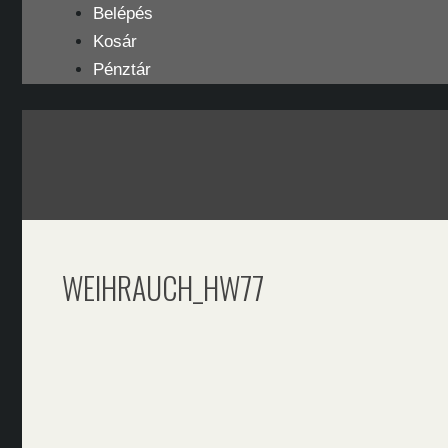
Kilépés
Belépés
a
Kosár
tartalomba
Pénztár
WEIHRAUCH_HW77