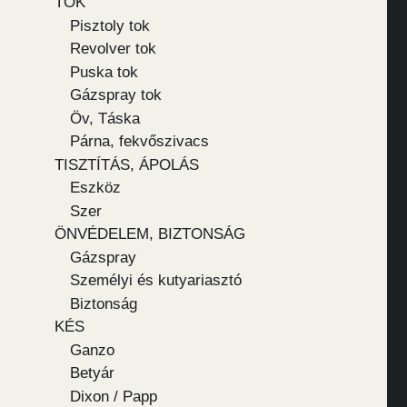
TOK
Pisztoly tok
Revolver tok
Puska tok
Gázspray tok
Öv, Táska
Párna, fekvőszivacs
TISZTÍTÁS, ÁPOLÁS
Eszköz
Szer
ÖNVÉDELEM, BIZTONSÁG
Gázspray
Személyi és kutyariasztó
Biztonság
KÉS
Ganzo
Betyár
Dixon / Papp