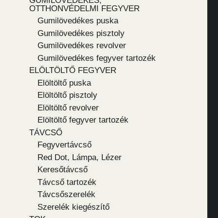
GUMILÖVEDÉKES,
OTTHONVÉDELMI FEGYVER
Gumilövedékes puska
Gumilövedékes pisztoly
Gumilövedékes revolver
Gumilövedékes fegyver tartozék
ELÖLTÖLTŐ FEGYVER
Elöltöltő puska
Elöltöltő pisztoly
Elöltöltő revolver
Elöltöltő fegyver tartozék
TÁVCSŐ
Fegyvertávcső
Red Dot, Lámpa, Lézer
Keresőtávcső
Távcső tartozék
Távcsőszerelék
Szerelék kiegészítő