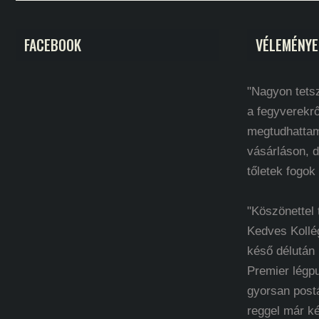
FACEBOOK
VÉLEMÉNYE
"Nagyon tetsz
a fegyverekrő
megtudhatta
vásárláson, d
tőletek fogok
"Köszönettel
Kedves Kollé
késő délután
Premier légp
gyorsan post
reggel már k