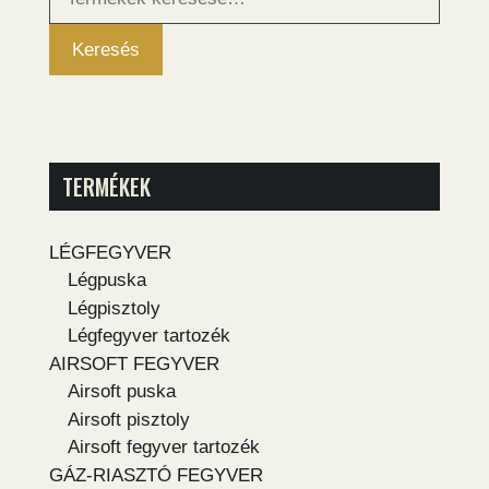
következőre:
Keresés
TERMÉKEK
LÉGFEGYVER
Légpuska
Légpisztoly
Légfegyver tartozék
AIRSOFT FEGYVER
Airsoft puska
Airsoft pisztoly
Airsoft fegyver tartozék
GÁZ-RIASZTÓ FEGYVER