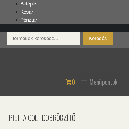
Kilépés
Belépés
a
Kosár
tartalomba
Pénztár
Keresés
Keresés
0
Menüpontok
PIETTA COLT DOBRÖGZÍTŐ