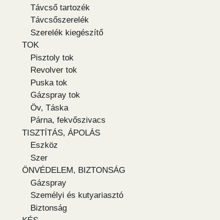
Távcső tartozék
Távcsőszerelék
Szerelék kiegészítő
TOK
Pisztoly tok
Revolver tok
Puska tok
Gázspray tok
Öv, Táska
Párna, fekvőszivacs
TISZTÍTÁS, ÁPOLÁS
Eszköz
Szer
ÖNVÉDELEM, BIZTONSÁG
Gázspray
Személyi és kutyariasztó
Biztonság