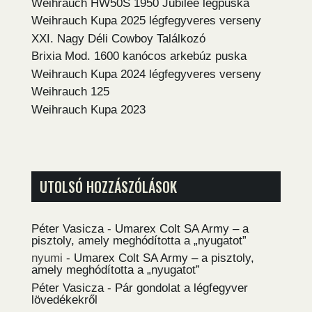
Weihrauch HW50S 1950 Jubilee légpuska
Weihrauch Kupa 2025 légfegyveres verseny
XXI. Nagy Déli Cowboy Találkozó
Brixia Mod. 1600 kanócos arkebúz puska
Weihrauch Kupa 2024 légfegyveres verseny
Weihrauch 125
Weihrauch Kupa 2023
UTOLSÓ HOZZÁSZÓLÁSOK
Péter Vasicza
-
Umarex Colt SA Army – a
pisztoly, amely meghódította a „nyugatot”
nyumi
-
Umarex Colt SA Army – a pisztoly,
amely meghódította a „nyugatot”
Péter Vasicza
-
Pár gondolat a légfegyver
lövedékekről