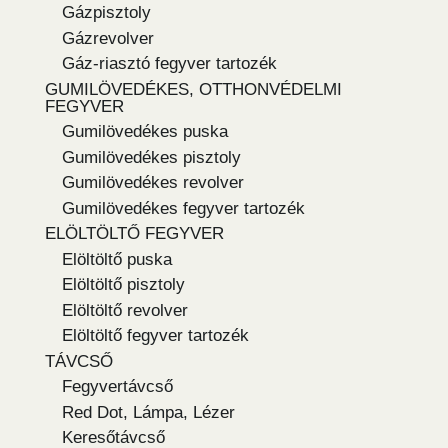
Gázpisztoly
Gázrevolver
Gáz-riasztó fegyver tartozék
GUMILÖVEDÉKES, OTTHONVÉDELMI
FEGYVER
Gumilövedékes puska
Gumilövedékes pisztoly
Gumilövedékes revolver
Gumilövedékes fegyver tartozék
ELÖLTÖLTŐ FEGYVER
Elöltöltő puska
Elöltöltő pisztoly
Elöltöltő revolver
Elöltöltő fegyver tartozék
TÁVCSŐ
Fegyvertávcső
Red Dot, Lámpa, Lézer
Keresőtávcső