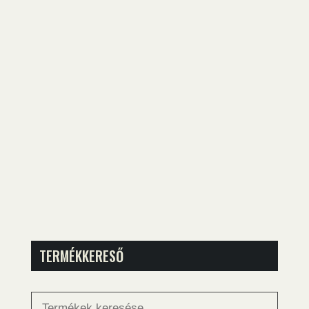
TERMÉKKERESŐ
Keresés
a