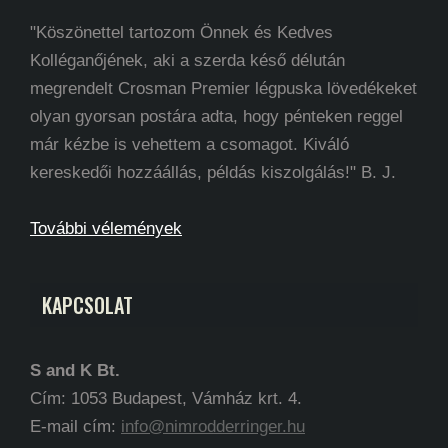
"Köszönettel tartozom Önnek és Kedves
Kolléganőjének, aki a szerda késő délután
megrendelt Crosman Premier légpuska lövedékeket
olyan gyorsan postára adta, hogy pénteken reggel
már kézbe is vehettem a csomagot. Kiváló
kereskedői hozzáállás, példás kiszolgálás!" B. J.
További vélemények
KAPCSOLAT
S and K Bt.
Cím: 1053 Budapest, Vámház krt. 4.
E-mail cím:
info@nimrodderringer.hu