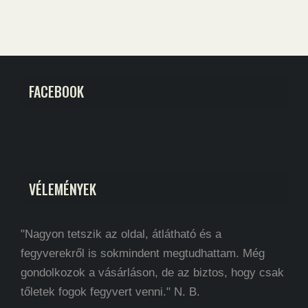
FACEBOOK
VÉLEMÉNYEK
"Nagyon tetszik az oldal, átlátható és a
fegyverekről is sokmindent megtudhattam. Még
gondolkozok a vásárláson, de az biztos, hogy csak
tőletek fogok fegyvert venni." N. B.