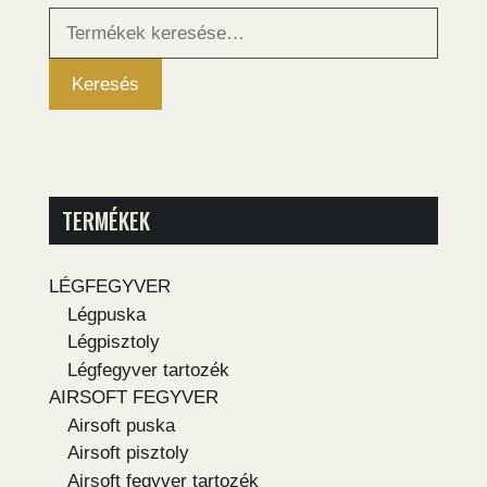
Keresés
a
következőre:
Keresés
TERMÉKEK
LÉGFEGYVER
Légpuska
Légpisztoly
Légfegyver tartozék
AIRSOFT FEGYVER
Airsoft puska
Airsoft pisztoly
Airsoft fegyver tartozék