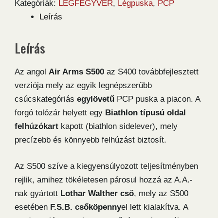
Kategóriák:
LÉGFEGYVER
,
Légpuska
,
PCP
Leírás
Leírás
Az angol
Air Arms S500
az S400 továbbfejlesztett
verziója mely az egyik legnépszerűbb
csúcskategóriás
egylövetű
PCP puska a piacon. A
forgó tolózár helyett egy
Biathlon típusú oldal
felhúzókart
kapott (biathlon sidelever), mely
precízebb és könnyebb felhúzást biztosít.
Az S500 szíve a kiegyensúlyozott teljesítményben
rejlik, amihez tökéletesen párosul hozzá az A.A.-
nak gyártott
Lothar Walther cső
, mely az S500
esetében
F.S.B. csőköpenny
el lett kialakítva. A