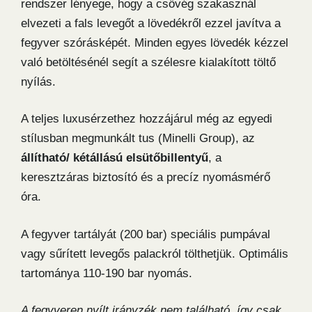
rendszer lényege, hogy a csővég szakasznál
elvezeti a fals levegőt a lövedékről ezzel javítva a
fegyver szórásképét. Minden egyes lövedék kézzel
való betöltésénél segít a szélesre kialakított töltő
nyílás.
A teljes luxusérzethez hozzájárul még az egyedi
stílusban megmunkált tus (Minelli Group), az
állítható/ kétállású elsütőbillentyű
, a
keresztzáras biztosító és a precíz nyomásmérő
óra.
A fegyver tartályát (200 bar) speciális pumpával
vagy sűrített levegős palackról tölthetjük. Optimális
tartománya 110-190 bar nyomás.
A fegyveren nyílt irányzék nem található, így csak