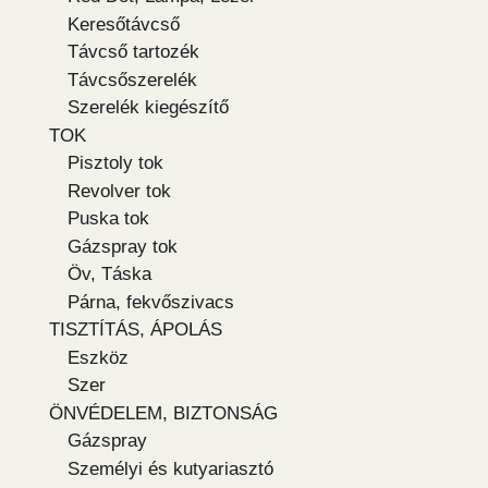
Keresőtávcső
Távcső tartozék
Távcsőszerelék
Szerelék kiegészítő
TOK
Pisztoly tok
Revolver tok
Puska tok
Gázspray tok
Öv, Táska
Párna, fekvőszivacs
TISZTÍTÁS, ÁPOLÁS
Eszköz
Szer
ÖNVÉDELEM, BIZTONSÁG
Gázspray
Személyi és kutyariasztó