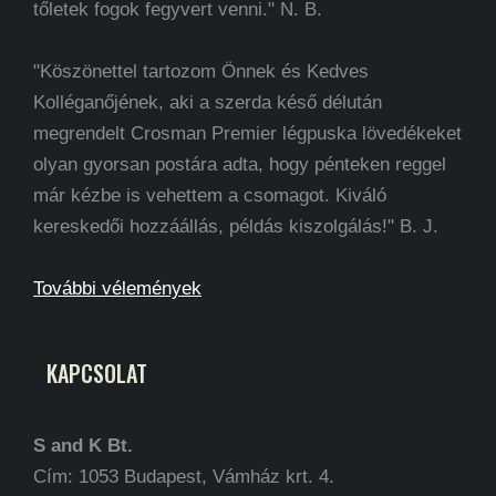
tőletek fogok fegyvert venni." N. B.
"Köszönettel tartozom Önnek és Kedves
Kolléganőjének, aki a szerda késő délután
megrendelt Crosman Premier légpuska lövedékeket
olyan gyorsan postára adta, hogy pénteken reggel
már kézbe is vehettem a csomagot. Kiváló
kereskedői hozzáállás, példás kiszolgálás!" B. J.
További vélemények
KAPCSOLAT
S and K Bt.
Cím: 1053 Budapest, Vámház krt. 4.