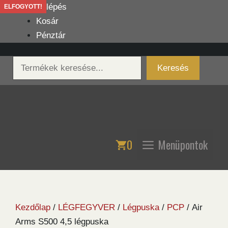
Kilépés
Belépés
ELFOGYOTT!
a
Kosár
tartalomba
Pénztár
Keresés
Keresés
0
Menüpontok
Kezdőlap
/
LÉGFEGYVER
/
Légpuska
/
PCP
/ Air
Arms S500 4,5 légpuska