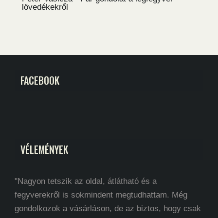
lövedékekről
FACEBOOK
VÉLEMÉNYEK
"Nagyon tetszik az oldal, átlátható és a
fegyverekről is sokmindent megtudhattam. Még
gondolkozok a vásárláson, de az biztos, hogy csak