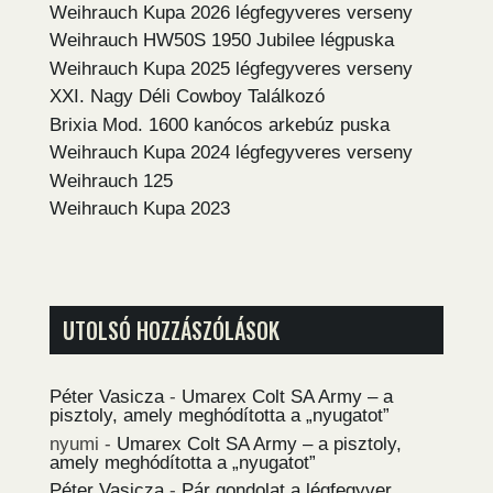
Weihrauch Kupa 2026 légfegyveres verseny
Weihrauch HW50S 1950 Jubilee légpuska
Weihrauch Kupa 2025 légfegyveres verseny
XXI. Nagy Déli Cowboy Találkozó
Brixia Mod. 1600 kanócos arkebúz puska
Weihrauch Kupa 2024 légfegyveres verseny
Weihrauch 125
Weihrauch Kupa 2023
UTOLSÓ HOZZÁSZÓLÁSOK
Péter Vasicza
-
Umarex Colt SA Army – a
pisztoly, amely meghódította a „nyugatot”
nyumi
-
Umarex Colt SA Army – a pisztoly,
amely meghódította a „nyugatot”
Péter Vasicza
-
Pár gondolat a légfegyver