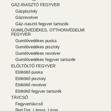
GÁZ-RIASZTÓ FEGYVER
Gázpisztoly
Gázrevolver
Gáz-riasztó fegyver tartozék
GUMILÖVEDÉKES, OTTHONVÉDELMI
FEGYVER
Gumilövedékes puska
Gumilövedékes pisztoly
Gumilövedékes revolver
Gumilövedékes fegyver tartozék
ELÖLTÖLTŐ FEGYVER
Elöltöltő puska
Elöltöltő pisztoly
Elöltöltő revolver
Elöltöltő fegyver tartozék
TÁVCSŐ
Fegyvertávcső
Red Dot, Lámpa, Lézer