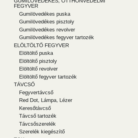
GUMILÖVEDÉKES, OTTHONVÉDELMI
FEGYVER
Gumilövedékes puska
Gumilövedékes pisztoly
Gumilövedékes revolver
Gumilövedékes fegyver tartozék
ELÖLTÖLTŐ FEGYVER
Elöltöltő puska
Elöltöltő pisztoly
Elöltöltő revolver
Elöltöltő fegyver tartozék
TÁVCSŐ
Fegyvertávcső
Red Dot, Lámpa, Lézer
Keresőtávcső
Távcső tartozék
Távcsőszerelék
Szerelék kiegészítő