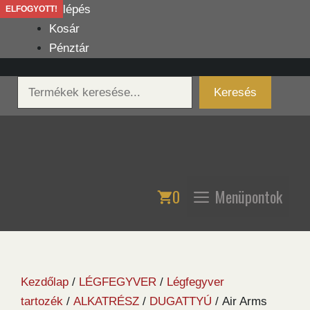
Kilépés
Belépés
ELFOGYOTT!
a
Kosár
tartalomba
Pénztár
Keresés
Keresés
0
Menüpontok
Kezdőlap
/
LÉGFEGYVER
/
Légfegyver
tartozék
/
ALKATRÉSZ
/
DUGATTYÚ
/ Air Arms