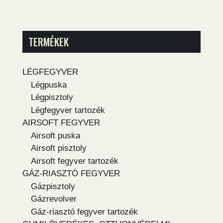
TERMÉKEK
LÉGFEGYVER
Légpuska
Légpisztoly
Légfegyver tartozék
AIRSOFT FEGYVER
Airsoft puska
Airsoft pisztoly
Airsoft fegyver tartozék
GÁZ-RIASZTÓ FEGYVER
Gázpisztoly
Gázrevolver
Gáz-riasztó fegyver tartozék