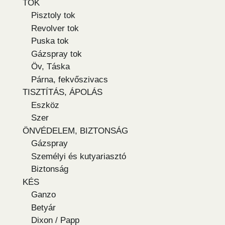
TOK
Pisztoly tok
Revolver tok
Puska tok
Gázspray tok
Öv, Táska
Párna, fekvőszivacs
TISZTÍTÁS, ÁPOLÁS
Eszköz
Szer
ÖNVÉDELEM, BIZTONSÁG
Gázspray
Személyi és kutyariasztó
Biztonság
KÉS
Ganzo
Betyár
Dixon / Papp