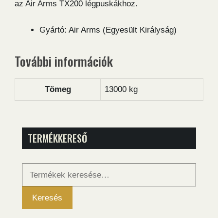
az Air Arms TX200 légpuskákhoz.
Gyártó: Air Arms (Egyesült Királyság)
További információk
Tömeg
13000 kg
TERMÉKKERESŐ
Keresés
a
következőre:
Keresés