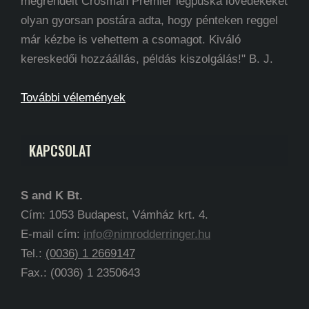
megrendelt Crosman Premier légpuska lövedékeket
olyan gyorsan postára adta, hogy pénteken reggel
már kézbe is vehettem a csomagot. Kiváló
kereskedői hozzáállás, példás kiszolgálás!" B. J.
További vélemények
KAPCSOLAT
S and K Bt.
Cím: 1053 Budapest, Vámház krt. 4.
E-mail cím:
info@nimrodderringer.hu
Tel.:
(0036) 1 2669147
Fax.: (0036) 1 2350643