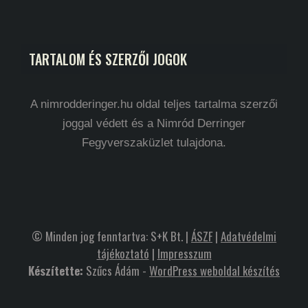
TARTALOM ÉS SZERZŐI JOGOK
A nimrodderinger.hu oldal teljes tartalma szerzői
joggal védett és a Nimród Derringer
Fegyverszaküzlet tulajdona.
© Minden jog fenntartva: S+K Bt. |
ÁSZF
|
Adatvédelmi
tájékoztató
|
Impresszum
Készítette:
Szűcs Ádám -
WordPress weboldal készítés