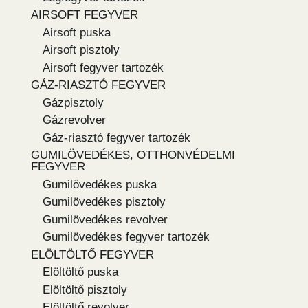
AIRSOFT FEGYVER
Airsoft puska
Airsoft pisztoly
Airsoft fegyver tartozék
GÁZ-RIASZTÓ FEGYVER
Gázpisztoly
Gázrevolver
Gáz-riasztó fegyver tartozék
GUMILÖVEDÉKES, OTTHONVÉDELMI
FEGYVER
Gumilövedékes puska
Gumilövedékes pisztoly
Gumilövedékes revolver
Gumilövedékes fegyver tartozék
ELÖLTÖLTŐ FEGYVER
Elöltöltő puska
Elöltöltő pisztoly
Elöltöltő revolver