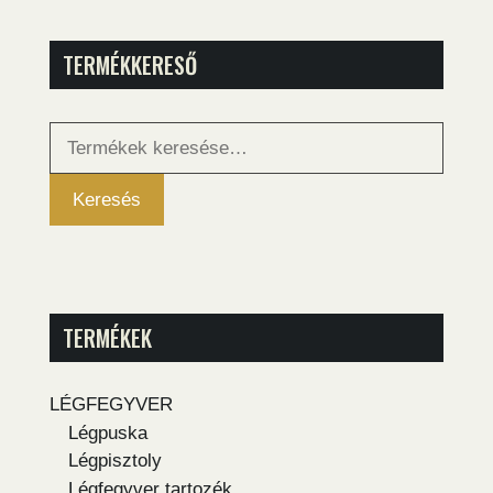
TERMÉKKERESŐ
Keresés
a
következőre:
Keresés
TERMÉKEK
LÉGFEGYVER
Légpuska
Légpisztoly
Légfegyver tartozék