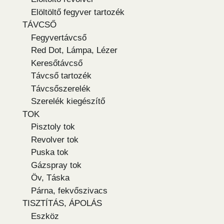
Elöltöltő fegyver tartozék
TÁVCSŐ
Fegyvertávcső
Red Dot, Lámpa, Lézer
Keresőtávcső
Távcső tartozék
Távcsőszerelék
Szerelék kiegészítő
TOK
Pisztoly tok
Revolver tok
Puska tok
Gázspray tok
Öv, Táska
Párna, fekvőszivacs
TISZTÍTÁS, ÁPOLÁS
Eszköz