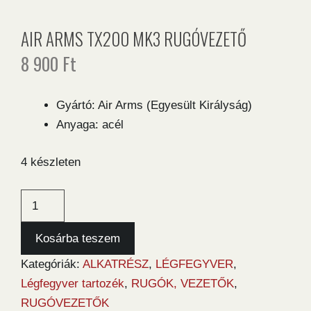
AIR ARMS TX200 MK3 RUGÓVEZETŐ
8 900
Ft
Gyártó: Air Arms (Egyesült Királyság)
Anyaga: acél
4 készleten
Air
Arms
TX200
Kosárba teszem
MK3
Kategóriák:
ALKATRÉSZ
,
LÉGFEGYVER
,
rugóvezető
Légfegyver tartozék
,
RUGÓK, VEZETŐK
,
mennyiség
RUGÓVEZETŐK