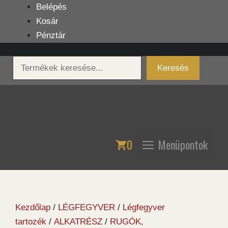
Kilépés
Belépés
a
Kosár
tartalomba
Pénztár
Keresés
Keresés
0
Menüpontok
Kezdőlap
/
LÉGFEGYVER
/
Légfegyver
tartozék
/
ALKATRÉSZ
/
RUGÓK,