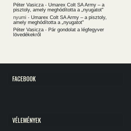
Péter Vasicza
-
Umarex Colt SA Army – a
pisztoly, amely meghódította a „nyugatot”
nyumi
-
Umarex Colt SA Army – a pisztoly,
amely meghódította a „nyugatot”
Péter Vasicza
-
Pár gondolat a légfegyver
lövedékekről
FACEBOOK
VÉLEMÉNYEK