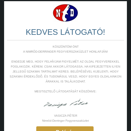
KEDVES LÁTOGATÓ!
KÖSZÖNTÖM ÖNT
A NIMRÓD-DERRINGER FEGYVERSZAKÜZLET HONLAPJÁN!
ENGEDJE MEG, HOGY FELHÍVJAM FIGYELMÉT: AZ OLDAL FEGYVEREKKEL
FOGLAKOZIK. KÉREM, CSAK AKKOR LÁTOGASSA, HA KIFEJEZETTEN ILYEN
JELLEGŰ SZAKMAI TARTALMAT KERES. BELÉPÉSÉVEL KIJELENTI, HOGY
SZAKMAI ÉRDEKLŐDŐ, ÉS TUDOMÁSUL VESZI, HOGY EGYES OLDALAINKON
ÁRAKKAL IS TALÁLKOZHAT.
MEGTISZTELŐ LÁTOGATÁSÁT KÖSZÖNVE:
VASICZA PÉTER
Nimród-Derringer Fegyverszaküzlet