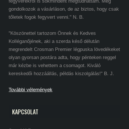
fegyverekről is sokmindent megtudhattam. Még
gondolkozok a vásárláson, de az biztos, hogy csak
tőletek fogok fegyvert venni." N. B.
"Köszönettel tartozom Önnek és Kedves
Kolléganőjének, aki a szerda késő délután
megrendelt Crosman Premier légpuska lövedékeket
olyan gyorsan postára adta, hogy pénteken reggel
már kézbe is vehettem a csomagot. Kiváló
kereskedői hozzáállás, példás kiszolgálás!" B. J.
További vélemények
KAPCSOLAT