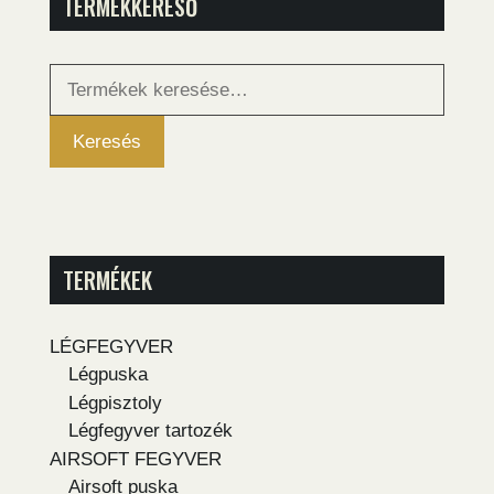
TERMÉKKERESŐ
Keresés
a
következőre:
Keresés
TERMÉKEK
LÉGFEGYVER
Légpuska
Légpisztoly
Légfegyver tartozék
AIRSOFT FEGYVER
Airsoft puska