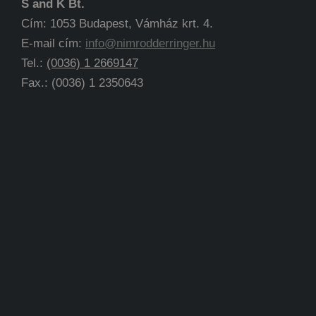
S and K Bt.
Cím: 1053 Budapest, Vámház krt. 4.
E-mail cím:
info@nimrodderringer.hu
Tel.:
(0036) 1 2669147
Fax.: (0036) 1 2350643