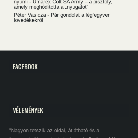
nyumi
-
Umarex Colt SA Army – a pisztoly,
amely meghódította a „nyugatot”
Péter Vasicza
-
Pár gondolat a légfegyver
lövedékekről
FACEBOOK
VÉLEMÉNYEK
"Nagyon tetszik az oldal, átlátható és a