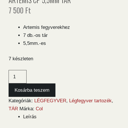
7 500
Ft
Artemis fegyverekhez
7 db.-os tár
5,5mm.-es
7 készleten
Artemis
CP
5,5mm
Kosárba teszem
tár
Kategóriák:
LÉGFEGYVER
,
Légfegyver tartozék
,
mennyiség
TÁR
Márka:
Col
Leírás