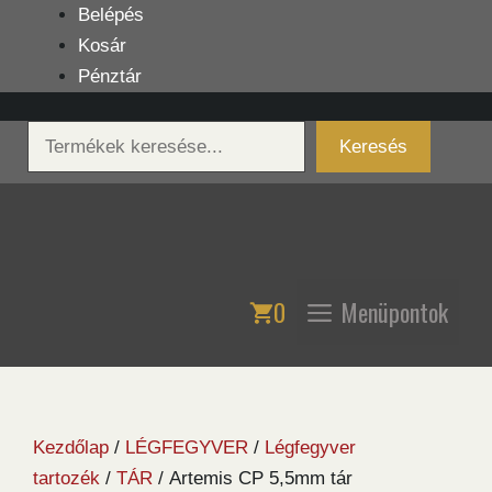
Kilépés
Belépés
a
Kosár
tartalomba
Pénztár
Keresés
Keresés
0
Menüpontok
Kezdőlap
/
LÉGFEGYVER
/
Légfegyver
tartozék
/
TÁR
/ Artemis CP 5,5mm tár