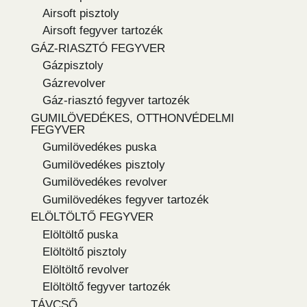
Airsoft pisztoly
Airsoft fegyver tartozék
GÁZ-RIASZTÓ FEGYVER
Gázpisztoly
Gázrevolver
Gáz-riasztó fegyver tartozék
GUMILÖVEDÉKES, OTTHONVÉDELMI
FEGYVER
Gumilövedékes puska
Gumilövedékes pisztoly
Gumilövedékes revolver
Gumilövedékes fegyver tartozék
ELÖLTÖLTŐ FEGYVER
Elöltöltő puska
Elöltöltő pisztoly
Elöltöltő revolver
Elöltöltő fegyver tartozék
TÁVCSŐ