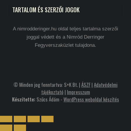
TARTALOM ÉS SZERZŐI JOGOK
A nimrodderinger.hu oldal teljes tartalma szerzői
joggal védett és a Nimród Derringer
Fegyverszaküzlet tulajdona.
© Minden jog fenntartva: S+K Bt. |
ÁSZF
|
Adatvédelmi
tájékoztató
|
Impresszum
Készítette:
Szűcs Ádám -
WordPress weboldal készítés