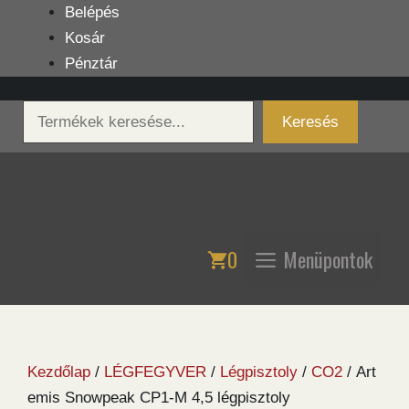
Kilépés
Belépés
a
Kosár
tartalomba
Pénztár
Keresés
Keresés
0
Menüpontok
Kezdőlap
/
LÉGFEGYVER
/
Légpisztoly
/
CO2
/ Art
emis Snowpeak CP1-M 4,5 légpisztoly