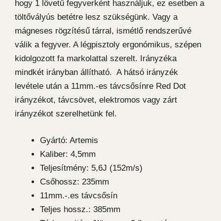
hogy 1 lövetű fegyverként használjuk, ez esetben a
töltővályús betétre lesz szükségünk. Vagy a
mágneses rögzítésű tárral, ismétlő rendszerűvé
válik a fegyver. A légpisztoly ergonómikus, szépen
kidolgozott fa markolattal szerelt. Irányzéka
mindkét irányban állítható. A hátsó irányzék
levétele után a 11mm.-es távcsősínre Red Dot
irányzékot, távcsövet, elektromos vagy zárt
irányzékot szerelhetünk fel.
Gyártó: Artemis
Kaliber: 4,5mm
Teljesítmény: 5,6J (152m/s)
Csőhossz: 235mm
11mm.-.es távcsősín
Teljes hossz.: 385mm