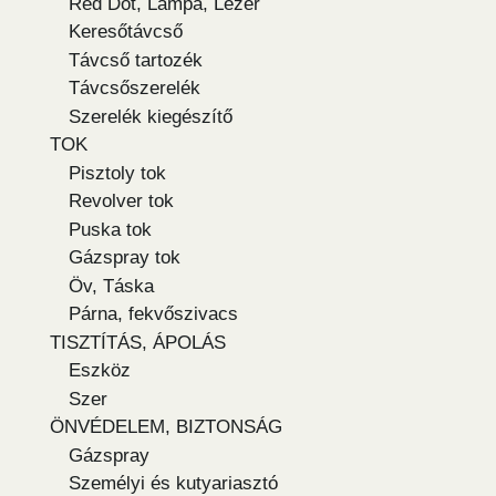
Red Dot, Lámpa, Lézer
Keresőtávcső
Távcső tartozék
Távcsőszerelék
Szerelék kiegészítő
TOK
Pisztoly tok
Revolver tok
Puska tok
Gázspray tok
Öv, Táska
Párna, fekvőszivacs
TISZTÍTÁS, ÁPOLÁS
Eszköz
Szer
ÖNVÉDELEM, BIZTONSÁG
Gázspray
Személyi és kutyariasztó