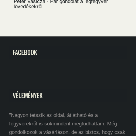
Péter Vasicza
-
Pár gondolat a légfegyver
lövedékekről
FACEBOOK
VÉLEMÉNYEK
"Nagyon tetszik az oldal, átlátható és a
fegyverekről is sokmindent megtudhattam. Még
gondolkozok a vásárláson, de az biztos, hogy csak