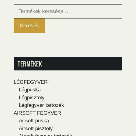
Keresés
a
következőre:
Keresés
TERMÉKEK
LÉGFEGYVER
Légpuska
Légpisztoly
Légfegyver tartozék
AIRSOFT FEGYVER
Airsoft puska
Airsoft pisztoly