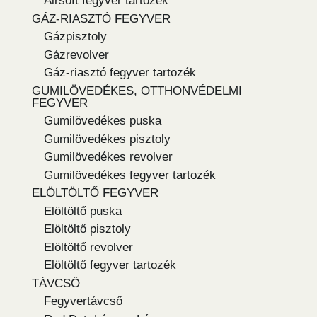
Airsoft fegyver tartozék
GÁZ-RIASZTÓ FEGYVER
Gázpisztoly
Gázrevolver
Gáz-riasztó fegyver tartozék
GUMILÖVEDÉKES, OTTHONVÉDELMI
FEGYVER
Gumilövedékes puska
Gumilövedékes pisztoly
Gumilövedékes revolver
Gumilövedékes fegyver tartozék
ELÖLTÖLTŐ FEGYVER
Elöltöltő puska
Elöltöltő pisztoly
Elöltöltő revolver
Elöltöltő fegyver tartozék
TÁVCSŐ
Fegyvertávcső