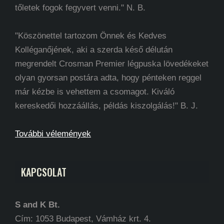
tőletek fogok fegyvert venni." N. B.
"Köszönettel tartozom Önnek és Kedves
Kolléganőjének, aki a szerda késő délután
megrendelt Crosman Premier légpuska lövedékeket
olyan gyorsan postára adta, hogy pénteken reggel
már kézbe is vehettem a csomagot. Kiváló
kereskedői hozzáállás, példás kiszolgálás!" B. J.
További vélemények
KAPCSOLAT
S and K Bt.
Cím: 1053 Budapest, Vámház krt. 4.