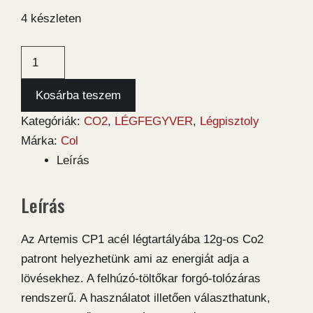
4 készleten
Artemis
Snowpeak
CP1-
Kosárba teszem
M
Kategóriák:
CO2
,
LÉGFEGYVER
,
Légpisztoly
4,5
Márka:
Col
légpisztoly
Leírás
mennyiség
Leírás
Az Artemis CP1 acél légtartályába 12g-os Co2
patront helyezhetünk ami az energiát adja a
lövésekhez. A felhúzó-töltőkar forgó-tolózáras
rendszerű. A használatot illetően választhatunk,