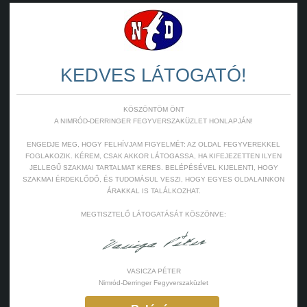
KEDVES LÁTOGATÓ!
KÖSZÖNTÖM ÖNT
A NIMRÓD-DERRINGER FEGYVERSZAKÜZLET HONLAPJÁN!
ENGEDJE MEG, HOGY FELHÍVJAM FIGYELMÉT: AZ OLDAL FEGYVEREKKEL
FOGLAKOZIK. KÉREM, CSAK AKKOR LÁTOGASSA, HA KIFEJEZETTEN ILYEN
JELLEGŰ SZAKMAI TARTALMAT KERES. BELÉPÉSÉVEL KIJELENTI, HOGY
SZAKMAI ÉRDEKLŐDŐ, ÉS TUDOMÁSUL VESZI, HOGY EGYES OLDALAINKON
ÁRAKKAL IS TALÁLKOZHAT.
MEGTISZTELŐ LÁTOGATÁSÁT KÖSZÖNVE:
VASICZA PÉTER
Nimród-Derringer Fegyverszaküzlet