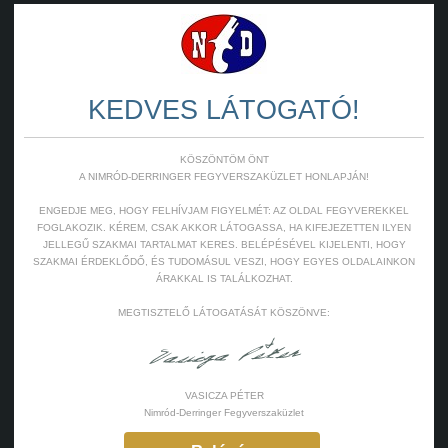
oglalkozik légfegyverek és kapcsolódó termékek
KEDVES LÁTOGATÓ!
KÖSZÖNTÖM ÖNT
A NIMRÓD-DERRINGER FEGYVERSZAKÜZLET HONLAPJÁN!
ENGEDJE MEG, HOGY FELHÍVJAM FIGYELMÉT: AZ OLDAL FEGYVEREKKEL
FOGLAKOZIK. KÉREM, CSAK AKKOR LÁTOGASSA, HA KIFEJEZETTEN ILYEN
JELLEGŰ SZAKMAI TARTALMAT KERES. BELÉPÉSÉVEL KIJELENTI, HOGY
SZAKMAI ÉRDEKLŐDŐ, ÉS TUDOMÁSUL VESZI, HOGY EGYES OLDALAINKON
ÁRAKKAL IS TALÁLKOZHAT.
MEGTISZTELŐ LÁTOGATÁSÁT KÖSZÖNVE:
VASICZA PÉTER
Nimród-Derringer Fegyverszaküzlet