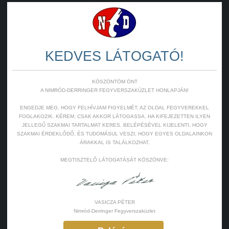
KEDVES LÁTOGATÓ!
KÖSZÖNTÖM ÖNT
A NIMRÓD-DERRINGER FEGYVERSZAKÜZLET HONLAPJÁN!
ENGEDJE MEG, HOGY FELHÍVJAM FIGYELMÉT: AZ OLDAL FEGYVEREKKEL
FOGLAKOZIK. KÉREM, CSAK AKKOR LÁTOGASSA, HA KIFEJEZETTEN ILYEN
JELLEGŰ SZAKMAI TARTALMAT KERES. BELÉPÉSÉVEL KIJELENTI, HOGY
SZAKMAI ÉRDEKLŐDŐ, ÉS TUDOMÁSUL VESZI, HOGY EGYES OLDALAINKON
ÁRAKKAL IS TALÁLKOZHAT.
MEGTISZTELŐ LÁTOGATÁSÁT KÖSZÖNVE:
VASICZA PÉTER
Nimród-Derringer Fegyverszaküzlet