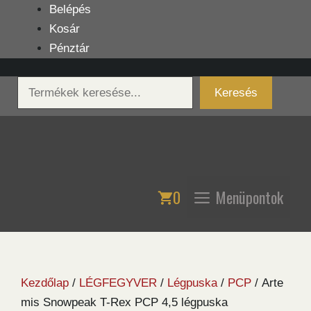
Kilépés
Belépés
a
Kosár
tartalomba
Pénztár
Keresés
Keresés
0
Menüpontok
Kezdőlap
/
LÉGFEGYVER
/
Légpuska
/
PCP
/ Arte
mis Snowpeak T-Rex PCP 4,5 légpuska