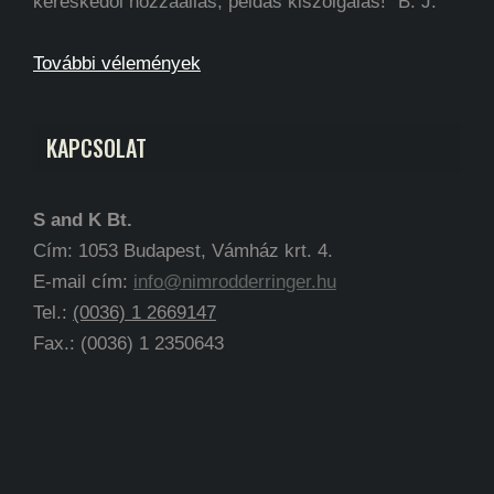
kereskedői hozzáállás, példás kiszolgálás!" B. J.
További vélemények
KAPCSOLAT
S and K Bt.
Cím: 1053 Budapest, Vámház krt. 4.
E-mail cím:
info@nimrodderringer.hu
Tel.:
(0036) 1 2669147
Fax.: (0036) 1 2350643