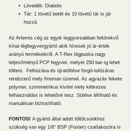
Lövedék: Diabolo
Tár: 1 lövetű betét és 10 lövetű tár is jár
hozzá
Az Artemis cég az egyik leggyorsabban feltörekvő
kínai légfegyvergyártó akik híresek jó ár-érték
arányú termékeikről. A T-Rex légpuska nagy
teljesítményű PCP fegyver, melyet 250 bar-ig lehet
tölteni. Felhúzása és újratöltése forgó-tolózáras
rendszerű mely finoman üzemel. Az agyazás fekete
polymer, szimmetrikus kivitel mely kétkezes
felhasználást is lehetővé tesz. Sütése állítható és
manuálisan biztosítható.
FONTOS!
A gyártó által adott töltőcsonkhoz
szükség van egy 1/8″ BSP (Foster) csatlakozóra is