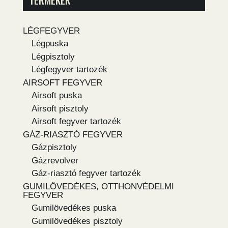
LÉGFEGYVER
Légpuska
Légpisztoly
Légfegyver tartozék
AIRSOFT FEGYVER
Airsoft puska
Airsoft pisztoly
Airsoft fegyver tartozék
GÁZ-RIASZTÓ FEGYVER
Gázpisztoly
Gázrevolver
Gáz-riasztó fegyver tartozék
GUMILÖVEDÉKES, OTTHONVÉDELMI
FEGYVER
Gumilövedékes puska
Gumilövedékes pisztoly