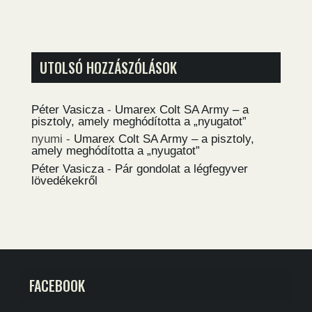
UTOLSÓ HOZZÁSZÓLÁSOK
Péter Vasicza
-
Umarex Colt SA Army – a
pisztoly, amely meghódította a „nyugatot”
nyumi
-
Umarex Colt SA Army – a pisztoly,
amely meghódította a „nyugatot”
Péter Vasicza
-
Pár gondolat a légfegyver
lövedékekről
FACEBOOK