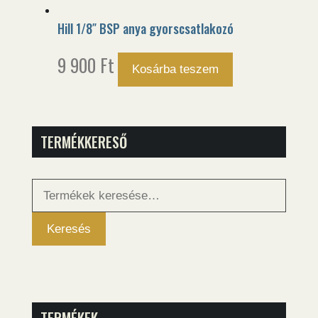
Hill 1/8″ BSP anya gyorscsatlakozó
9 900
Ft
Kosárba teszem
TERMÉKKERESŐ
Keresés
a
következőre:
Keresés
TERMÉKEK