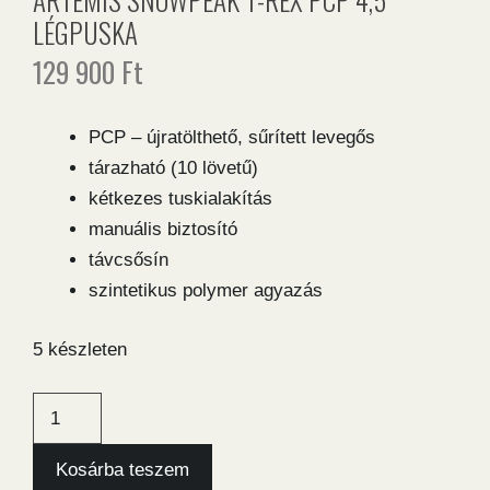
LÉGPUSKA
129 900
Ft
PCP – újratölthető, sűrített levegős
tárazható (10 lövetű)
kétkezes tuskialakítás
manuális biztosító
távcsősín
szintetikus polymer agyazás
5 készleten
Artemis
Snowpeak
T-
Kosárba teszem