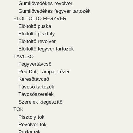
Gumilövedékes revolver
Gumilövedékes fegyver tartozék
ELÖLTÖLTŐ FEGYVER
Elöltöltő puska
Elöltöltő pisztoly
Elöltöltő revolver
Elöltöltő fegyver tartozék
TÁVCSŐ
Fegyvertávcső
Red Dot, Lámpa, Lézer
Keresőtávcső
Távcső tartozék
Távcsőszerelék
Szerelék kiegészítő
TOK
Pisztoly tok
Revolver tok
Puska tok