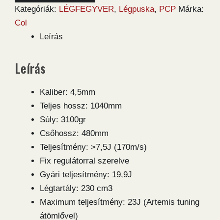
Rex
Kategóriák:
LÉGFEGYVER
,
Légpuska
,
PCP
Márka:
PCP
Col
4,5
Leírás
légpuska
mennyiség
Leírás
Kaliber: 4,5mm
Teljes hossz: 1040mm
Súly: 3100gr
Csőhossz: 480mm
Teljesítmény: >7,5J (170m/s)
Fix regulátorral szerelve
Gyári teljesítmény: 19,9J
Légtartály: 230 cm3
Maximum teljesítmény: 23J (Artemis tuning
átömlővel)