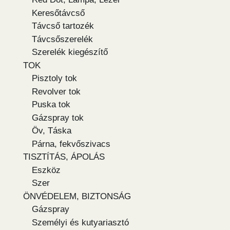
Keresőtávcső
Távcső tartozék
Távcsőszerelék
Szerelék kiegészítő
TOK
Pisztoly tok
Revolver tok
Puska tok
Gázspray tok
Öv, Táska
Párna, fekvőszivacs
TISZTÍTÁS, ÁPOLÁS
Eszköz
Szer
ÖNVÉDELEM, BIZTONSÁG
Gázspray
Személyi és kutyariasztó