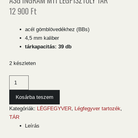
12 900
Ft
acél gömblövedékhez (BBs)
4,5 mm kaliber
tárkapacitás: 39 db
2 készleten
ASG
Ingram
M11
Kosárba teszem
légpisztoly
Kategóriák:
LÉGFEGYVER
,
Légfegyver tartozék
,
tár
TÁR
mennyiség
Leírás