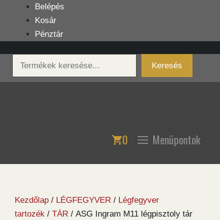
Kilépés
Belépés
a
Kosár
tartalomba
Pénztár
Keresés
Keresés
0
Menüpontok
Kezdőlap
/
LÉGFEGYVER
/
Légfegyver
tartozék
/
TÁR
/ ASG Ingram M11 légpisztoly tár