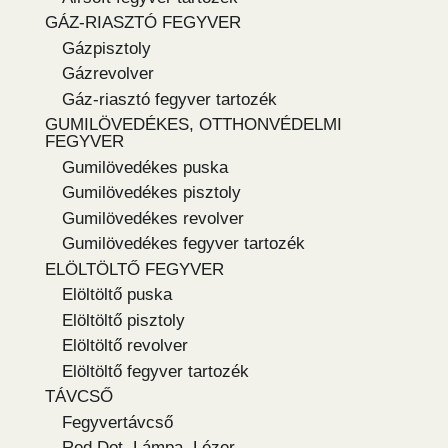
GÁZ-RIASZTÓ FEGYVER
Gázpisztoly
Gázrevolver
Gáz-riasztó fegyver tartozék
GUMILÖVEDÉKES, OTTHONVÉDELMI
FEGYVER
Gumilövedékes puska
Gumilövedékes pisztoly
Gumilövedékes revolver
Gumilövedékes fegyver tartozék
ELÖLTÖLTŐ FEGYVER
Elöltöltő puska
Elöltöltő pisztoly
Elöltöltő revolver
Elöltöltő fegyver tartozék
TÁVCSŐ
Fegyvertávcső
Red Dot, Lámpa, Lézer