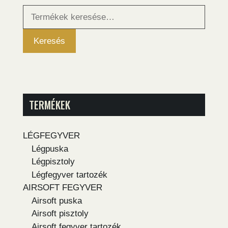
Keresés
a
következőre:
Keresés
TERMÉKEK
LÉGFEGYVER
Légpuska
Légpisztoly
Légfegyver tartozék
AIRSOFT FEGYVER
Airsoft puska
Airsoft pisztoly
Airsoft fegyver tartozék