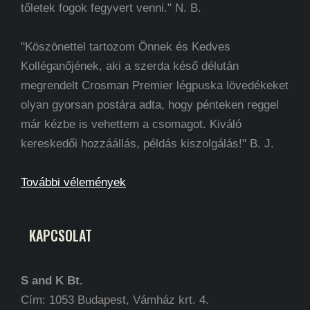
tőletek fogok fegyvert venni." N. B.
"Köszönettel tartozom Önnek és Kedves
Kolléganőjének, aki a szerda késő délután
megrendelt Crosman Premier légpuska lövedékeket
olyan gyorsan postára adta, hogy pénteken reggel
már kézbe is vehettem a csomagot. Kiváló
kereskedői hozzáállás, példás kiszolgálás!" B. J.
További vélemények
KAPCSOLAT
S and K Bt.
Cím: 1053 Budapest, Vámház krt. 4.