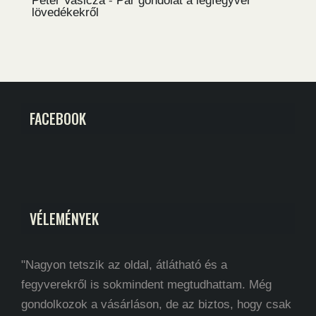
Péter Vasicza
-
Pár gondolat a légfegyver
lövedékekről
FACEBOOK
VÉLEMÉNYEK
"Nagyon tetszik az oldal, átlátható és a
fegyverekről is sokmindent megtudhattam. Még
gondolkozok a vásárláson, de az biztos, hogy csak