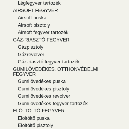
Légfegyver tartozék
AIRSOFT FEGYVER
Airsoft puska
Airsoft pisztoly
Airsoft fegyver tartozék
GÁZ-RIASZTÓ FEGYVER
Gázpisztoly
Gázrevolver
Gáz-riasztó fegyver tartozék
GUMILÖVEDÉKES, OTTHONVÉDELMI
FEGYVER
Gumilövedékes puska
Gumilövedékes pisztoly
Gumilövedékes revolver
Gumilövedékes fegyver tartozék
ELÖLTÖLTŐ FEGYVER
Elöltöltő puska
Elöltöltő pisztoly