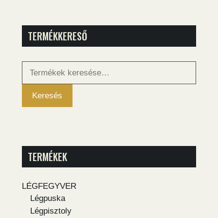
TERMÉKKERESŐ
Keresés
a
következőre:
Keresés
TERMÉKEK
LÉGFEGYVER
Légpuska
Légpisztoly