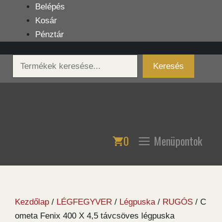
Kilépés
Belépés
a
Kosár
tartalomba
Pénztár
Keresés
Keresés
0
Menüpontok
Kezdőlap
/
LÉGFEGYVER
/
Légpuska
/
RUGÓS
/ C
ometa Fenix 400 X 4,5 távcsöves légpuska