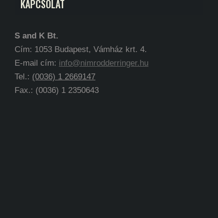
KAPCSOLAT
S and K Bt.
Cím: 1053 Budapest, Vámház krt. 4.
E-mail cím:
info@nimrodderringer.hu
Tel.:
(0036) 1 2669147
Fax.: (0036) 1 2350643