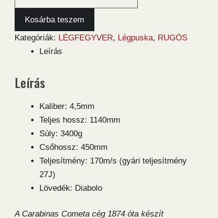
Fenix
400
Kosárba teszem
X
Kategóriák:
LÉGFEGYVER
,
Légpuska
,
RUGÓS
4,5
Leírás
távcsöves
légpuska
Leírás
mennyiség
Kaliber: 4,5mm
Teljes hossz: 1140mm
Súly: 3400g
Csőhossz: 450mm
Teljesítmény: 170m/s (gyári teljesítmény
27J)
Lövedék: Diabolo
A Carabinas Cometa cég 1874 óta készít