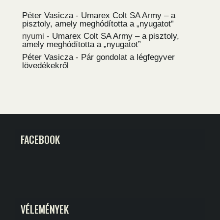
Péter Vasicza
-
Umarex Colt SA Army – a
pisztoly, amely meghódította a „nyugatot”
nyumi
-
Umarex Colt SA Army – a pisztoly,
amely meghódította a „nyugatot”
Péter Vasicza
-
Pár gondolat a légfegyver
lövedékekről
FACEBOOK
VÉLEMÉNYEK