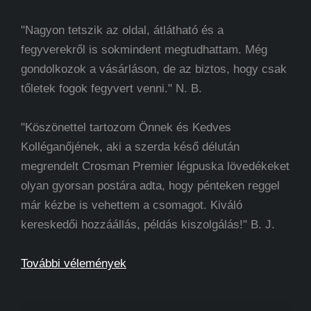
"Nagyon tetszik az oldal, átlátható és a
fegyverekről is sokmindent megtudhattam. Még
gondolkozok a vásárláson, de az biztos, hogy csak
tőletek fogok fegyvert venni." N. B.
"Köszönettel tartozom Önnek és Kedves
Kolléganőjének, aki a szerda késő délután
megrendelt Crosman Premier légpuska lövedékeket
olyan gyorsan postára adta, hogy pénteken reggel
már kézbe is vehettem a csomagot. Kiváló
kereskedői hozzáállás, példás kiszolgálás!" B. J.
További vélemények