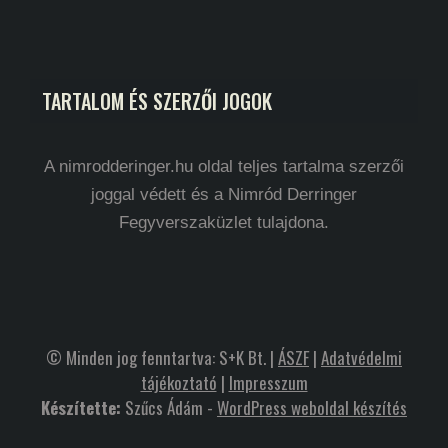
TARTALOM ÉS SZERZŐI JOGOK
A nimrodderinger.hu oldal teljes tartalma szerzői
joggal védett és a Nimród Derringer
Fegyverszaküzlet tulajdona.
© Minden jog fenntartva: S+K Bt. |
ÁSZF
|
Adatvédelmi
tájékoztató
|
Impresszum
Készítette:
Szűcs Ádám -
WordPress weboldal készítés