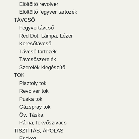
Elöltöltő revolver
Elöltöltő fegyver tartozék
TÁVCSŐ
Fegyvertávcső
Red Dot, Lámpa, Lézer
Keresőtávcső
Távcső tartozék
Távcsőszerelék
Szerelék kiegészítő
TOK
Pisztoly tok
Revolver tok
Puska tok
Gázspray tok
Öv, Táska
Párna, fekvőszivacs
TISZTÍTÁS, ÁPOLÁS
Eszköz