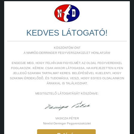
KEDVES LÁTOGATÓ!
KÖSZÖNTÖM ÖNT
A NIMRÓD-DERRINGER FEGYVERSZAKÜZLET HONLAPJÁN!
ENGEDJE MEG, HOGY FELHÍVJAM FIGYELMÉT: AZ OLDAL FEGYVEREKKEL
FOGLAKOZIK. KÉREM, CSAK AKKOR LÁTOGASSA, HA KIFEJEZETTEN ILYEN
JELLEGŰ SZAKMAI TARTALMAT KERES. BELÉPÉSÉVEL KIJELENTI, HOGY
SZAKMAI ÉRDEKLŐDŐ, ÉS TUDOMÁSUL VESZI, HOGY EGYES OLDALAINKON
ÁRAKKAL IS TALÁLKOZHAT.
MEGTISZTELŐ LÁTOGATÁSÁT KÖSZÖNVE:
VASICZA PÉTER
Nimród-Derringer Fegyverszaküzlet