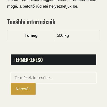
mögé, a betöltő rúd elé helyezhetjük be.
További információk
Tömeg
500 kg
TERMÉKKERESŐ
Keresés
a
következőre:
Keresés