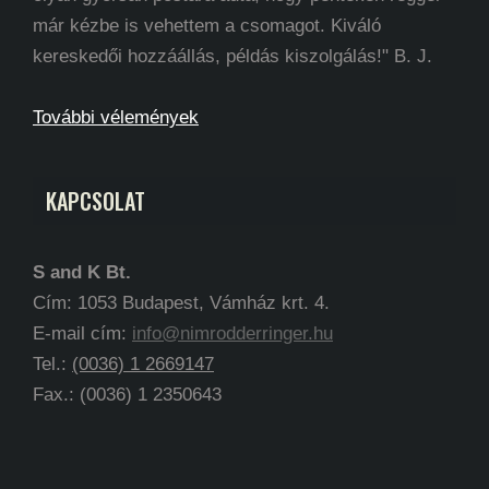
már kézbe is vehettem a csomagot. Kiváló
kereskedői hozzáállás, példás kiszolgálás!" B. J.
További vélemények
KAPCSOLAT
S and K Bt.
Cím: 1053 Budapest, Vámház krt. 4.
E-mail cím:
info@nimrodderringer.hu
Tel.:
(0036) 1 2669147
Fax.: (0036) 1 2350643