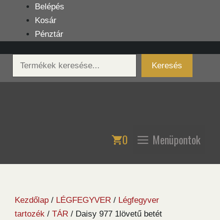
Kilépés
Belépés
a
Kosár
tartalomba
Pénztár
Keresés
Keresés
0
Menüpontok
Kezdőlap
/
LÉGFEGYVER
/
Légfegyver
tartozék
/
TÁR
/ Daisy 977 1lövetű betét