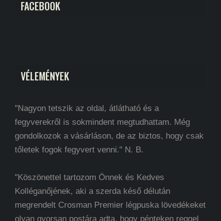
FACEBOOK
VÉLEMÉNYEK
"Nagyon tetszik az oldal, átlátható és a
fegyverekről is sokmindent megtudhattam. Még
gondolkozok a vásárláson, de az biztos, hogy csak
tőletek fogok fegyvert venni." N. B.
"Köszönettel tartozom Önnek és Kedves
Kolléganőjének, aki a szerda késő délután
megrendelt Crosman Premier légpuska lövedékeket
olyan gyorsan postára adta, hogy pénteken reggel