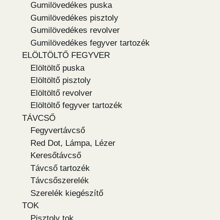
Gumilövedékes puska
Gumilövedékes pisztoly
Gumilövedékes revolver
Gumilövedékes fegyver tartozék
ELÖLTÖLTŐ FEGYVER
Elöltöltő puska
Elöltöltő pisztoly
Elöltöltő revolver
Elöltöltő fegyver tartozék
TÁVCSŐ
Fegyvertávcső
Red Dot, Lámpa, Lézer
Keresőtávcső
Távcső tartozék
Távcsőszerelék
Szerelék kiegészítő
TOK
Pisztoly tok