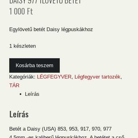
1 000
Ft
Egylövetű betét Daisy légpuskákhoz
1 készleten
Daisy
Kosárba teszem
977
Kategóriák:
LÉGFEGYVER
,
Légfegyver tartozék
,
1lövetű
TÁR
betét
Leírás
mennyiség
Leírás
Betét a Daisy (USA) 853, 953, 917, 970, 977
4,5mm.-es kaliberű légpuskákhoz. A betétet a cső