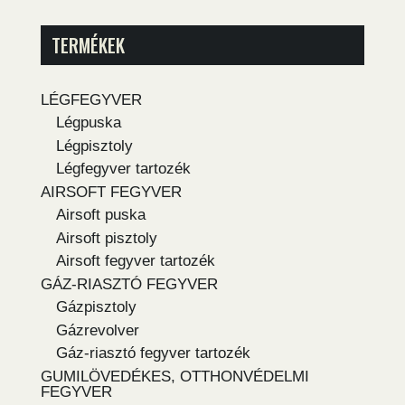
TERMÉKEK
LÉGFEGYVER
Légpuska
Légpisztoly
Légfegyver tartozék
AIRSOFT FEGYVER
Airsoft puska
Airsoft pisztoly
Airsoft fegyver tartozék
GÁZ-RIASZTÓ FEGYVER
Gázpisztoly
Gázrevolver
Gáz-riasztó fegyver tartozék
GUMILÖVEDÉKES, OTTHONVÉDELMI
FEGYVER