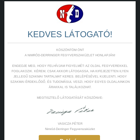
KEDVES LÁTOGATÓ!
KÖSZÖNTÖM ÖNT
A NIMRÓD-DERRINGER FEGYVERSZAKÜZLET HONLAPJÁN!
ENGEDJE MEG, HOGY FELHÍVJAM FIGYELMÉT: AZ OLDAL FEGYVEREKKEL
FOGLAKOZIK. KÉREM, CSAK AKKOR LÁTOGASSA, HA KIFEJEZETTEN ILYEN
JELLEGŰ SZAKMAI TARTALMAT KERES. BELÉPÉSÉVEL KIJELENTI, HOGY
SZAKMAI ÉRDEKLŐDŐ, ÉS TUDOMÁSUL VESZI, HOGY EGYES OLDALAINKON
ÁRAKKAL IS TALÁLKOZHAT.
MEGTISZTELŐ LÁTOGATÁSÁT KÖSZÖNVE:
VASICZA PÉTER
Nimród-Derringer Fegyverszaküzlet