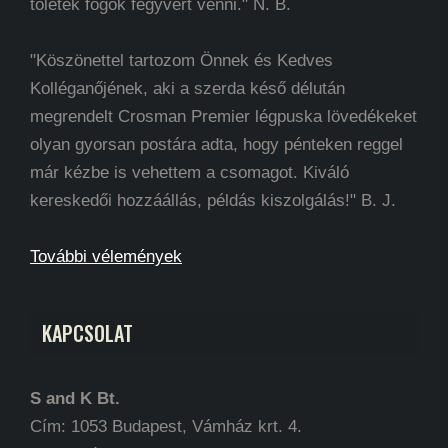
tőletek fogok fegyvert venni." N. B.
"Köszönettel tartozom Önnek és Kedves
Kolléganőjének, aki a szerda késő délután
megrendelt Crosman Premier légpuska lövedékeket
olyan gyorsan postára adta, hogy pénteken reggel
már kézbe is vehettem a csomagot. Kiváló
kereskedői hozzáállás, példás kiszolgálás!" B. J.
További vélemények
KAPCSOLAT
S and K Bt.
Cím: 1053 Budapest, Vámház krt. 4.