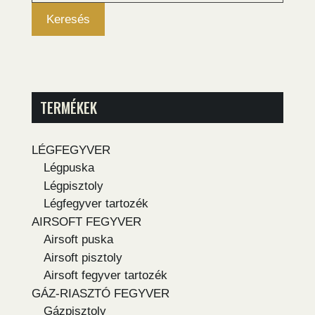
Keresés
TERMÉKEK
LÉGFEGYVER
Légpuska
Légpisztoly
Légfegyver tartozék
AIRSOFT FEGYVER
Airsoft puska
Airsoft pisztoly
Airsoft fegyver tartozék
GÁZ-RIASZTÓ FEGYVER
Gázpisztoly