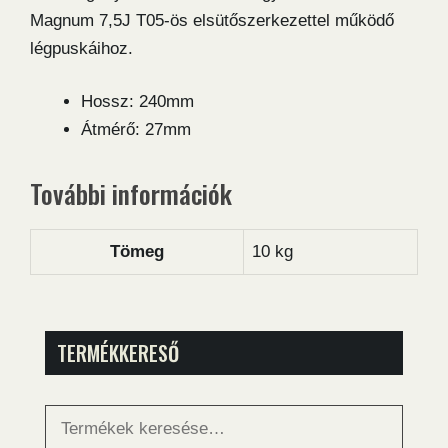
Magnum 7,5J T05-ös elsütőszerkezettel működő
légpuskáihoz.
Hossz: 240mm
Átmérő: 27mm
További információk
Tömeg
10 kg
TERMÉKKERESŐ
Keresés
a
következőre: