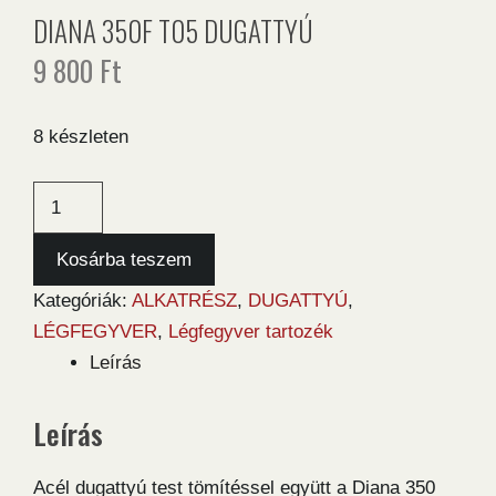
DIANA 350F T05 DUGATTYÚ
9 800
Ft
8 készleten
Diana
350F
T05
Kosárba teszem
dugattyú
Kategóriák:
ALKATRÉSZ
,
DUGATTYÚ
,
mennyiség
LÉGFEGYVER
,
Légfegyver tartozék
Leírás
Leírás
Acél dugattyú test tömítéssel együtt a Diana 350