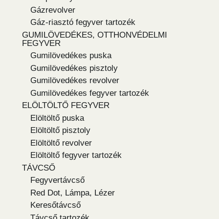
Gázrevolver
Gáz-riasztó fegyver tartozék
GUMILÖVEDÉKES, OTTHONVÉDELMI
FEGYVER
Gumilövedékes puska
Gumilövedékes pisztoly
Gumilövedékes revolver
Gumilövedékes fegyver tartozék
ELÖLTÖLTŐ FEGYVER
Elöltöltő puska
Elöltöltő pisztoly
Elöltöltő revolver
Elöltöltő fegyver tartozék
TÁVCSŐ
Fegyvertávcső
Red Dot, Lámpa, Lézer
Keresőtávcső
Távcső tartozék