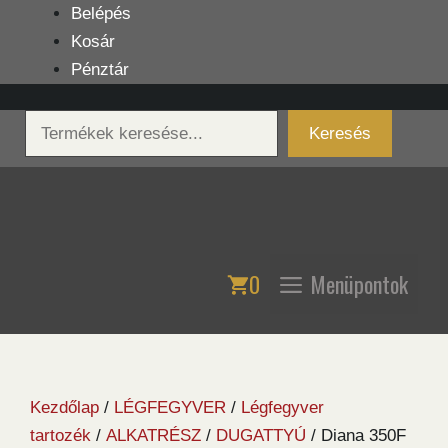
Kilépés
Belépés
a
Kosár
tartalomba
Pénztár
Keresés
Keresés
0
Menüpontok
Kezdőlap
/
LÉGFEGYVER
/
Légfegyver
tartozék
/
ALKATRÉSZ
/
DUGATTYÚ
/ Diana 350F