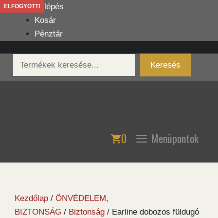
Kilépés
Belépés
ELFOGYOTT!
a
Kosár
tartalomba
Pénztár
Keresés
Keresés
0
Menüpontok
Kezdőlap
/
ÖNVÉDELEM,
BIZTONSÁG
/
Biztonság
/ Earline dobozos füldugó