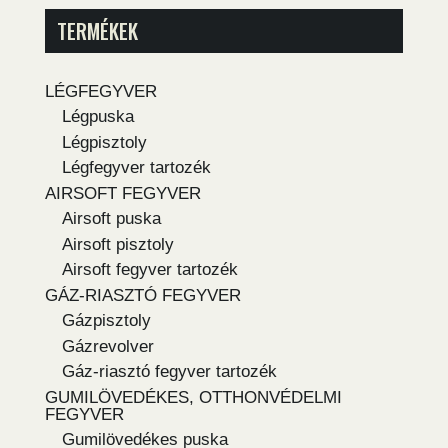
TERMÉKEK
LÉGFEGYVER
Légpuska
Légpisztoly
Légfegyver tartozék
AIRSOFT FEGYVER
Airsoft puska
Airsoft pisztoly
Airsoft fegyver tartozék
GÁZ-RIASZTÓ FEGYVER
Gázpisztoly
Gázrevolver
Gáz-riasztó fegyver tartozék
GUMILÖVEDÉKES, OTTHONVÉDELMI
FEGYVER
Gumilövedékes puska