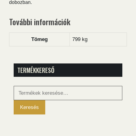
dobozban.
További információk
Tömeg
799 kg
TERMÉKKERESŐ
Keresés
a
következőre:
Keresés