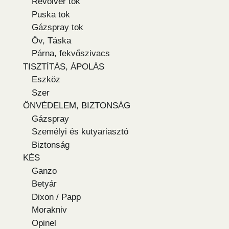
Revolver tok
Puska tok
Gázspray tok
Öv, Táska
Párna, fekvőszivacs
TISZTÍTÁS, ÁPOLÁS
Eszköz
Szer
ÖNVÉDELEM, BIZTONSÁG
Gázspray
Személyi és kutyariasztó
Biztonság
KÉS
Ganzo
Betyár
Dixon / Papp
Morakniv
Opinel