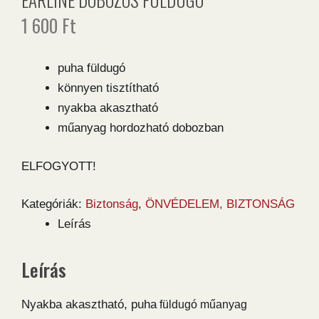
1 600
Ft
puha füldugó
könnyen tisztítható
nyakba akasztható
műanyag hordozható dobozban
ELFOGYOTT!
Kategóriák:
Biztonság
,
ÖNVÉDELEM, BIZTONSÁG
Leírás
Leírás
Nyakba akasztható, puha
füldugó műanyag