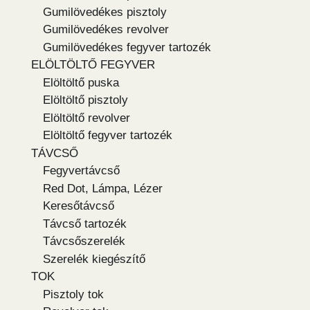
Gumilövedékes pisztoly
Gumilövedékes revolver
Gumilövedékes fegyver tartozék
ELÖLTÖLTŐ FEGYVER
Elöltöltő puska
Elöltöltő pisztoly
Elöltöltő revolver
Elöltöltő fegyver tartozék
TÁVCSŐ
Fegyvertávcső
Red Dot, Lámpa, Lézer
Keresőtávcső
Távcső tartozék
Távcsőszerelék
Szerelék kiegészítő
TOK
Pisztoly tok