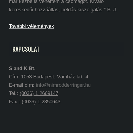
már kézbe is vehettem a csomagot. Kiváló
kereskedői hozzáállás, példás kiszolgálás!" B. J.
További vélemények
KAPCSOLAT
S and K Bt.
Cím: 1053 Budapest, Vámház krt. 4.
E-mail cím:
info@nimrodderringer.hu
Tel.:
(0036) 1 2669147
Fax.: (0036) 1 2350643