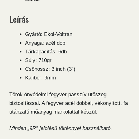
gázrevolver
mennyiség
Leírás
Gyártó: Ekol-Voltran
Anyaga: acél dob
Tárkapacitás: 6db
Súly: 710gr
Csőhossz: 3 inch (3″)
Kaliber: 9mm
Török önvédelmi fegyver passzív ütőszeg
biztosítással. A fegyver acél dobbal, vékonyított, fa
utánzatú műanyag markolattal készül.
Minden „9R” jelölésű tölténnyel használható.