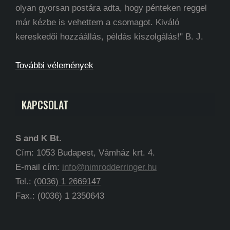
olyan gyorsan postára adta, hogy pénteken reggel
már kézbe is vehettem a csomagot. Kiváló
kereskedői hozzáállás, példás kiszolgálás!" B. J.
További vélemények
KAPCSOLAT
S and K Bt.
Cím: 1053 Budapest, Vámház krt. 4.
E-mail cím:
info@nimrodderringer.hu
Tel.:
(0036) 1 2669147
Fax.: (0036) 1 2350643