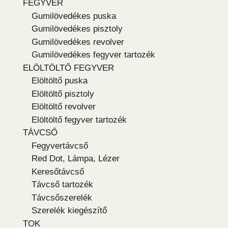
FEGYVER
Gumilövedékes puska
Gumilövedékes pisztoly
Gumilövedékes revolver
Gumilövedékes fegyver tartozék
ELÖLTÖLTŐ FEGYVER
Elöltöltő puska
Elöltöltő pisztoly
Elöltöltő revolver
Elöltöltő fegyver tartozék
TÁVCSŐ
Fegyvertávcső
Red Dot, Lámpa, Lézer
Keresőtávcső
Távcső tartozék
Távcsőszerelék
Szerelék kiegészítő
TOK