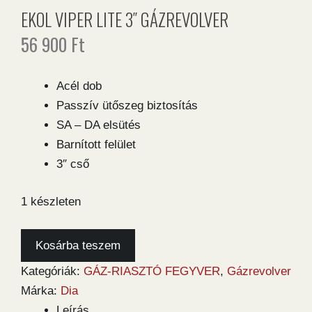
EKOL VIPER LITE 3″ GÁZREVOLVER
56 900
Ft
Acél dob
Passzív ütőszeg biztosítás
SA – DA elsütés
Barnított felület
3″ cső
1 készleten
Ekol
Kosárba teszem
Viper
Kategóriák:
GÁZ-RIASZTÓ FEGYVER
,
Gázrevolver
Lite
Márka:
Dia
3"
Leírás