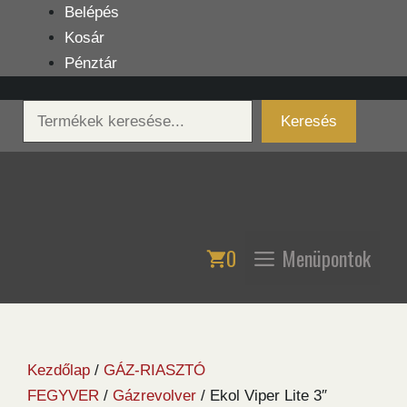
Kilépés
Belépés
a
Kosár
tartalomba
Pénztár
Keresés
Keresés
0
Menüpontok
Kezdőlap
/
GÁZ-RIASZTÓ
FEGYVER
/
Gázrevolver
/ Ekol Viper Lite 3″