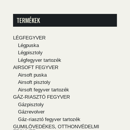
TERMÉKEK
LÉGFEGYVER
Légpuska
Légpisztoly
Légfegyver tartozék
AIRSOFT FEGYVER
Airsoft puska
Airsoft pisztoly
Airsoft fegyver tartozék
GÁZ-RIASZTÓ FEGYVER
Gázpisztoly
Gázrevolver
Gáz-riasztó fegyver tartozék
GUMILÖVEDÉKES, OTTHONVÉDELMI