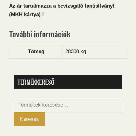
Az ár tartalmazza a bevizsgáló tanúsítványt
(MKH kártya) !
További információk
Tömeg
28000 kg
TERMÉKKERESŐ
Keresés
a
következőre:
Keresés