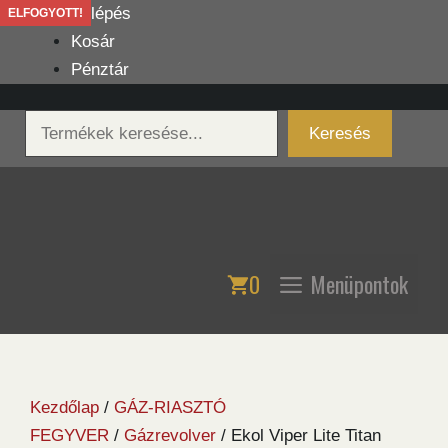
Kilépés
Belépés
ELFOGYOTT!
a
Kosár
tartalomba
Pénztár
Keresés
Keresés
0
Menüpontok
Kezdőlap
/
GÁZ-RIASZTÓ
FEGYVER
/
Gázrevolver
/ Ekol Viper Lite Titan