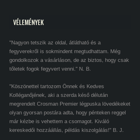
VÉLEMÉNYEK
"Nagyon tetszik az oldal, átlátható és a
fegyverekről is sokmindent megtudhattam. Még
gondolkozok a vásárláson, de az biztos, hogy csak
tőletek fogok fegyvert venni." N. B.
"Köszönettel tartozom Önnek és Kedves
Kolléganőjének, aki a szerda késő délután
megrendelt Crosman Premier légpuska lövedékeket
olyan gyorsan postára adta, hogy pénteken reggel
már kézbe is vehettem a csomagot. Kiváló
kereskedői hozzáállás, példás kiszolgálás!" B. J.