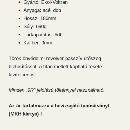
Gyártó: Ekol-Voltran
Anyaga: acél dob
Hossz: 186mm
Súly: 690g
Tárkapacitás: 6db
Kaliber: 9mm
Török önvédelmi revolver passzív ütőszeg
biztosítással. A titan mellett kapható fekete
kivitelben is.
Minden „9R” jelölésű tölténnyel használható.
Az ár tartalmazza a bevizsgáló tanúsítványt
(MKH kártya) !