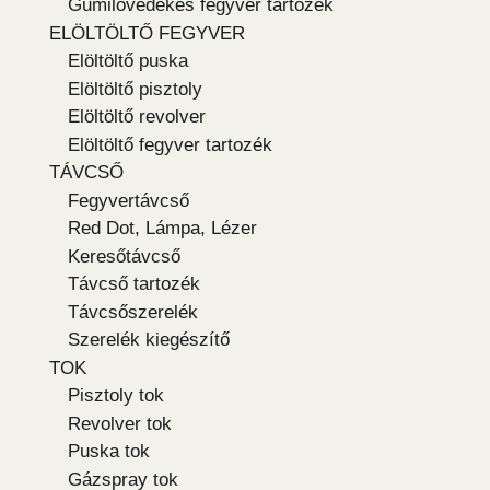
Gumilövedékes fegyver tartozék
ELÖLTÖLTŐ FEGYVER
Elöltöltő puska
Elöltöltő pisztoly
Elöltöltő revolver
Elöltöltő fegyver tartozék
TÁVCSŐ
Fegyvertávcső
Red Dot, Lámpa, Lézer
Keresőtávcső
Távcső tartozék
Távcsőszerelék
Szerelék kiegészítő
TOK
Pisztoly tok
Revolver tok
Puska tok
Gázspray tok