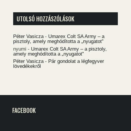
UTOLSÓ HOZZÁSZÓLÁSOK
Péter Vasicza
-
Umarex Colt SA Army – a
pisztoly, amely meghódította a „nyugatot”
nyumi
-
Umarex Colt SA Army – a pisztoly,
amely meghódította a „nyugatot”
Péter Vasicza
-
Pár gondolat a légfegyver
lövedékekről
FACEBOOK