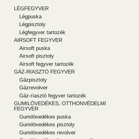
LÉGFEGYVER
Légpuska
Légpisztoly
Légfegyver tartozék
AIRSOFT FEGYVER
Airsoft puska
Airsoft pisztoly
Airsoft fegyver tartozék
GÁZ-RIASZTÓ FEGYVER
Gázpisztoly
Gázrevolver
Gáz-riasztó fegyver tartozék
GUMILÖVEDÉKES, OTTHONVÉDELMI
FEGYVER
Gumilövedékes puska
Gumilövedékes pisztoly
Gumilövedékes revolver