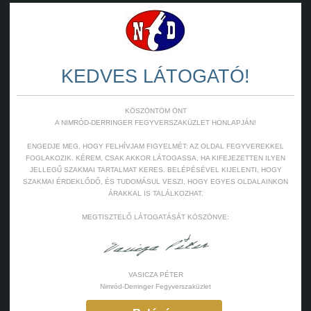
KEDVES LÁTOGATÓ!
KÖSZÖNTÖM ÖNT
A NIMRÓD-DERRINGER FEGYVERSZAKÜZLET HONLAPJÁN!
ENGEDJE MEG, HOGY FELHÍVJAM FIGYELMÉT: AZ OLDAL FEGYVEREKKEL
FOGLAKOZIK. KÉREM, CSAK AKKOR LÁTOGASSA, HA KIFEJEZETTEN ILYEN
JELLEGŰ SZAKMAI TARTALMAT KERES. BELÉPÉSÉVEL KIJELENTI, HOGY
SZAKMAI ÉRDEKLŐDŐ, ÉS TUDOMÁSUL VESZI, HOGY EGYES OLDALAINKON
ÁRAKKAL IS TALÁLKOZHAT.
MEGTISZTELŐ LÁTOGATÁSÁT KÖSZÖNVE:
VASICZA PÉTER
Nimród-Derringer Fegyverszaküzlet