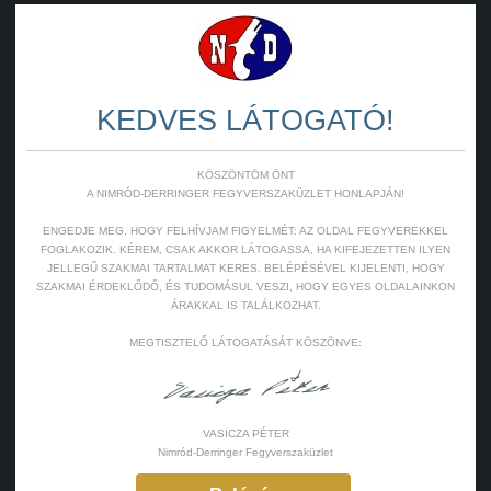
KEDVES LÁTOGATÓ!
KÖSZÖNTÖM ÖNT
A NIMRÓD-DERRINGER FEGYVERSZAKÜZLET HONLAPJÁN!
ENGEDJE MEG, HOGY FELHÍVJAM FIGYELMÉT: AZ OLDAL FEGYVEREKKEL
FOGLAKOZIK. KÉREM, CSAK AKKOR LÁTOGASSA, HA KIFEJEZETTEN ILYEN
JELLEGŰ SZAKMAI TARTALMAT KERES. BELÉPÉSÉVEL KIJELENTI, HOGY
SZAKMAI ÉRDEKLŐDŐ, ÉS TUDOMÁSUL VESZI, HOGY EGYES OLDALAINKON
ÁRAKKAL IS TALÁLKOZHAT.
MEGTISZTELŐ LÁTOGATÁSÁT KÖSZÖNVE:
VASICZA PÉTER
Nimród-Derringer Fegyverszaküzlet