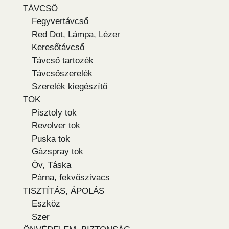
TÁVCSŐ
Fegyvertávcső
Red Dot, Lámpa, Lézer
Keresőtávcső
Távcső tartozék
Távcsőszerelék
Szerelék kiegészítő
TOK
Pisztoly tok
Revolver tok
Puska tok
Gázspray tok
Öv, Táska
Párna, fekvőszivacs
TISZTÍTÁS, ÁPOLÁS
Eszköz
Szer