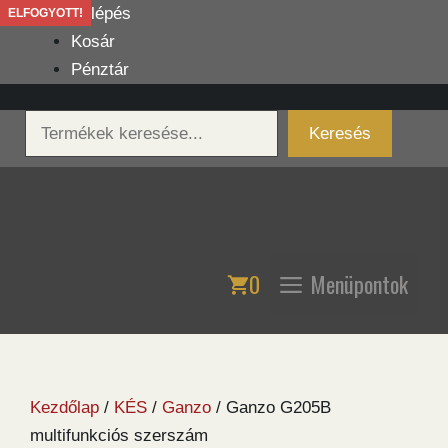
Kilépés
Belépés
ELFOGYOTT!
a
Kosár
tartalomba
Pénztár
Keresés
Keresés
0
Menüpontok
Kezdőlap
/
KÉS
/
Ganzo
/ Ganzo G205B
multifunkciós szerszám