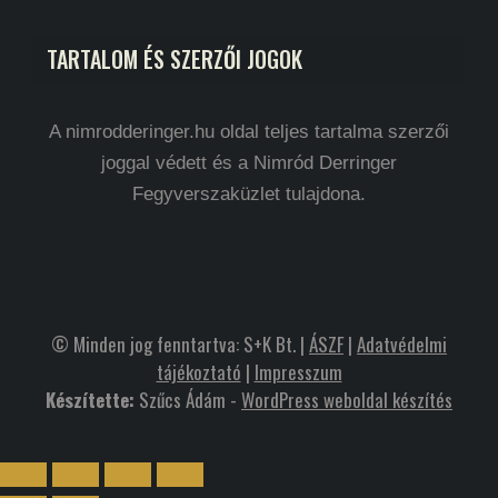
TARTALOM ÉS SZERZŐI JOGOK
A nimrodderinger.hu oldal teljes tartalma szerzői
joggal védett és a Nimród Derringer
Fegyverszaküzlet tulajdona.
© Minden jog fenntartva: S+K Bt. |
ÁSZF
|
Adatvédelmi
tájékoztató
|
Impresszum
Készítette:
Szűcs Ádám -
WordPress weboldal készítés