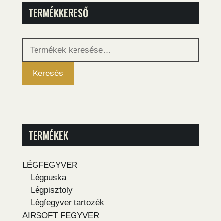
TERMÉKKERESŐ
Keresés
a
következőre:
Keresés
TERMÉKEK
LÉGFEGYVER
Légpuska
Légpisztoly
Légfegyver tartozék
AIRSOFT FEGYVER