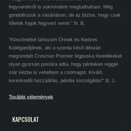
fegyverekről is sokmindent megtudhattam. Még
gondolkozok a vásárláson, de az biztos, hogy csak
tőletek fogok fegyvert venni." N. B.
"Köszönettel tartozom Önnek és Kedves
Kolléganőjének, aki a szerda késő délután
megrendelt Crosman Premier légpuska lövedékeket
olyan gyorsan postára adta, hogy pénteken reggel
már kézbe is vehettem a csomagot. Kiváló
kereskedői hozzáállás, példás kiszolgálás!" B. J.
További vélemények
KAPCSOLAT