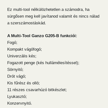
Ez multi-tool nélkülözhetetlen a számodra, ha
sürgősen meg kell javítanod valamit és nincs nálad
a szerszámostáskád.
A Multi-Tool Ganzo G205-B funkciói:
Fogó;
Kompakt vágófogó;
Univerzális kés;
Fogazott penge (kés hullámélesítéssel);
Sörnyitó;
Drót vágó;
Kis fűrész és olló;
11 részes csavarhúzó bitkészlet;
Lyukasztó;
Konzervnyitó.