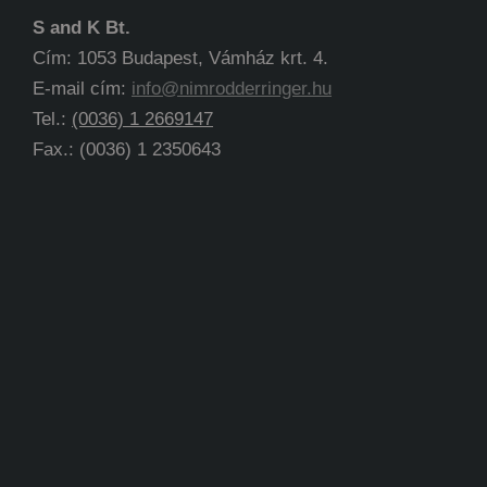
S and K Bt.
Cím: 1053 Budapest, Vámház krt. 4.
E-mail cím:
info@nimrodderringer.hu
Tel.:
(0036) 1 2669147
Fax.: (0036) 1 2350643