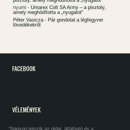
pisztoly, amely meghódította a „nyugatot”
nyumi
-
Umarex Colt SA Army – a pisztoly,
amely meghódította a „nyugatot”
Péter Vasicza
-
Pár gondolat a légfegyver
lövedékekről
FACEBOOK
VÉLEMÉNYEK
"Nagyon tetszik az oldal, átlátható és a