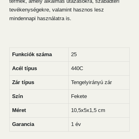
termék, amely alkalmas utazásokra, szabadtéri
tevékenységekre, valamint hasznos lesz
mindennapi használatra is.
Funkciók száma
25
Acél típus
440C
Zár típus
Tengelyirányú zár
Szín
Fekete
Méret
10,5x5x1,5 cm
Garancia
1 év