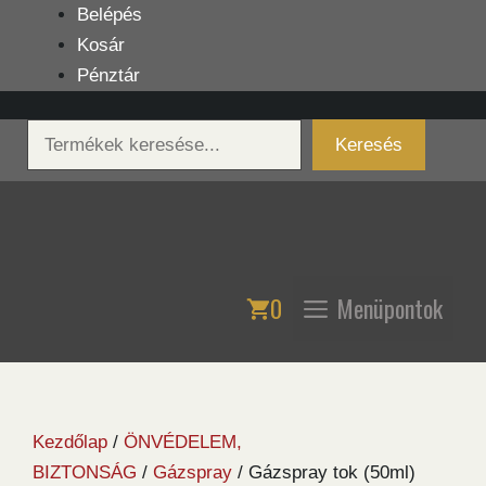
Kilépés
Belépés
a
Kosár
tartalomba
Pénztár
Keresés
Keresés
0
Menüpontok
Kezdőlap
/
ÖNVÉDELEM,
BIZTONSÁG
/
Gázspray
/ Gázspray tok (50ml)