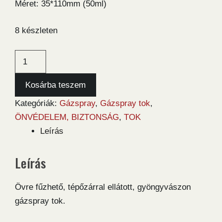
Méret: 35*110mm (50ml)
8 készleten
Gázspray
tok
(50ml)
Kosárba teszem
mennyiség
Kategóriák:
Gázspray
,
Gázspray tok
,
ÖNVÉDELEM, BIZTONSÁG
,
TOK
Leírás
Leírás
Övre fűzhető, tépőzárral ellátott, gyöngyvászon
gázspray tok.