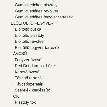
Gumilövedékes pisztoly
Gumilövedékes revolver
Gumilövedékes fegyver tartozék
ELÖLTÖLTŐ FEGYVER
Elöltöltő puska
Elöltöltő pisztoly
Elöltöltő revolver
Elöltöltő fegyver tartozék
TÁVCSŐ
Fegyvertávcső
Red Dot, Lámpa, Lézer
Keresőtávcső
Távcső tartozék
Távcsőszerelék
Szerelék kiegészítő
TOK
Pisztoly tok