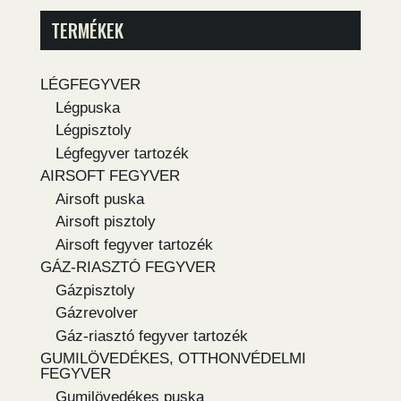
TERMÉKEK
LÉGFEGYVER
Légpuska
Légpisztoly
Légfegyver tartozék
AIRSOFT FEGYVER
Airsoft puska
Airsoft pisztoly
Airsoft fegyver tartozék
GÁZ-RIASZTÓ FEGYVER
Gázpisztoly
Gázrevolver
Gáz-riasztó fegyver tartozék
GUMILÖVEDÉKES, OTTHONVÉDELMI
FEGYVER
Gumilövedékes puska