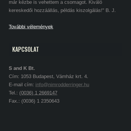
már kézbe is vehettem a csomagot. Kiváló
kereskedői hozzáállás, példás kiszolgálás!" B. J.
További vélemények
KAPCSOLAT
S and K Bt.
Cím: 1053 Budapest, Vámház krt. 4.
E-mail cím:
info@nimrodderringer.hu
Tel.:
(0036) 1 2669147
Fax.: (0036) 1 2350643