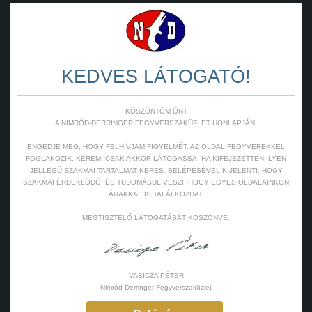
KEDVES LÁTOGATÓ!
KÖSZÖNTÖM ÖNT
A NIMRÓD-DERRINGER FEGYVERSZAKÜZLET HONLAPJÁN!
ENGEDJE MEG, HOGY FELHÍVJAM FIGYELMÉT: AZ OLDAL FEGYVEREKKEL
FOGLAKOZIK. KÉREM, CSAK AKKOR LÁTOGASSA, HA KIFEJEZETTEN ILYEN
JELLEGŰ SZAKMAI TARTALMAT KERES. BELÉPÉSÉVEL KIJELENTI, HOGY
SZAKMAI ÉRDEKLŐDŐ, ÉS TUDOMÁSUL VESZI, HOGY EGYES OLDALAINKON
ÁRAKKAL IS TALÁLKOZHAT.
MEGTISZTELŐ LÁTOGATÁSÁT KÖSZÖNVE:
VASICZA PÉTER
Nimród-Derringer Fegyverszaküzlet