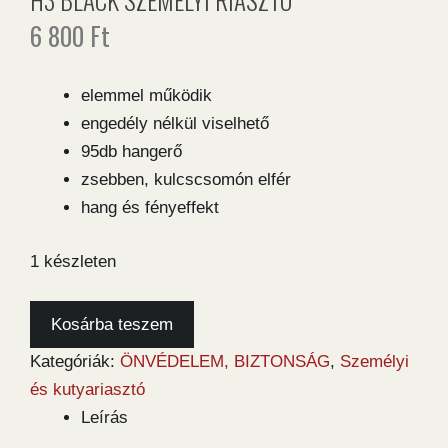
6 800
Ft
elemmel működik
engedély nélkül viselhető
95db hangerő
zsebben, kulcscsomón elfér
hang és fényeffekt
1 készleten
H3
Kosárba teszem
Black
Kategóriák:
ÖNVÉDELEM, BIZTONSÁG
,
Személyi
személyi
és kutyariasztó
riasztó
Leírás
mennyiség