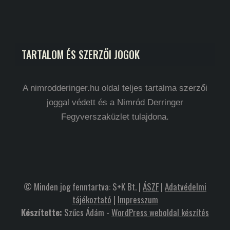
TARTALOM ÉS SZERZŐI JOGOK
A nimrodderinger.hu oldal teljes tartalma szerzői
joggal védett és a Nimród Derringer
Fegyverszaküzlet tulajdona.
© Minden jog fenntartva: S+K Bt. |
ÁSZF
|
Adatvédelmi
tájékoztató
|
Impresszum
Készítette:
Szűcs Ádám -
WordPress weboldal készítés