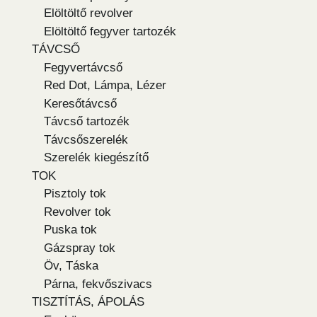
Elöltöltő revolver
Elöltöltő fegyver tartozék
TÁVCSŐ
Fegyvertávcső
Red Dot, Lámpa, Lézer
Keresőtávcső
Távcső tartozék
Távcsőszerelék
Szerelék kiegészítő
TOK
Pisztoly tok
Revolver tok
Puska tok
Gázspray tok
Öv, Táska
Párna, fekvőszivacs
TISZTÍTÁS, ÁPOLÁS