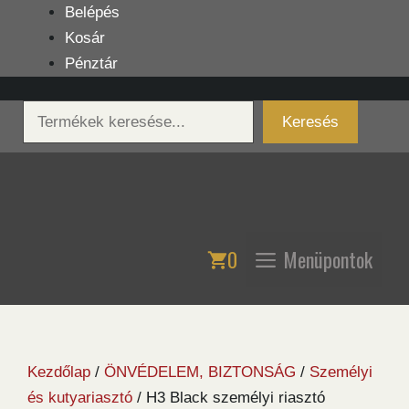
Kilépés
Belépés
a
Kosár
tartalomba
Pénztár
Keresés
Keresés
0
Menüpontok
Kezdőlap
/
ÖNVÉDELEM, BIZTONSÁG
/
Személyi
és kutyariasztó
/ H3 Black személyi riasztó