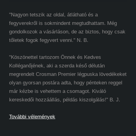
"Nagyon tetszik az oldal, átlátható és a
fegyverekről is sokmindent megtudhattam. Még
gondolkozok a vásárláson, de az biztos, hogy csak
tőletek fogok fegyvert venni." N. B.
"Köszönettel tartozom Önnek és Kedves
Kolléganőjének, aki a szerda késő délután
megrendelt Crosman Premier légpuska lövedékeket
olyan gyorsan postára adta, hogy pénteken reggel
már kézbe is vehettem a csomagot. Kiváló
kereskedői hozzáállás, példás kiszolgálás!" B. J.
További vélemények