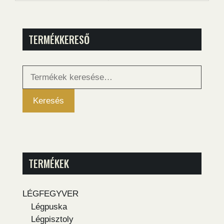
TERMÉKKERESŐ
Keresés
a
következőre:
Keresés
TERMÉKEK
LÉGFEGYVER
Légpuska
Légpisztoly