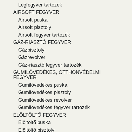
Légfegyver tartozék
AIRSOFT FEGYVER
Airsoft puska
Airsoft pisztoly
Airsoft fegyver tartozék
GÁZ-RIASZTÓ FEGYVER
Gázpisztoly
Gázrevolver
Gáz-riasztó fegyver tartozék
GUMILÖVEDÉKES, OTTHONVÉDELMI
FEGYVER
Gumilövedékes puska
Gumilövedékes pisztoly
Gumilövedékes revolver
Gumilövedékes fegyver tartozék
ELÖLTÖLTŐ FEGYVER
Elöltöltő puska
Elöltöltő pisztoly