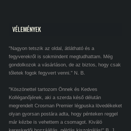
VÉLEMÉNYEK
"Nagyon tetszik az oldal, átlátható és a
fegyverekről is sokmindent megtudhattam. Még
gondolkozok a vásárláson, de az biztos, hogy csak
tőletek fogok fegyvert venni." N. B.
"Köszönettel tartozom Önnek és Kedves
Kolléganőjének, aki a szerda késő délután
megrendelt Crosman Premier légpuska lövedékeket
olyan gyorsan postára adta, hogy pénteken reggel
már kézbe is vehettem a csomagot. Kiváló
kereskedői hozzáállás, példás kiszolgálás!" B. J.