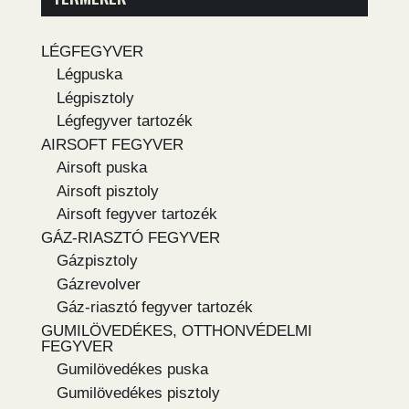
LÉGFEGYVER
Légpuska
Légpisztoly
Légfegyver tartozék
AIRSOFT FEGYVER
Airsoft puska
Airsoft pisztoly
Airsoft fegyver tartozék
GÁZ-RIASZTÓ FEGYVER
Gázpisztoly
Gázrevolver
Gáz-riasztó fegyver tartozék
GUMILÖVEDÉKES, OTTHONVÉDELMI
FEGYVER
Gumilövedékes puska
Gumilövedékes pisztoly