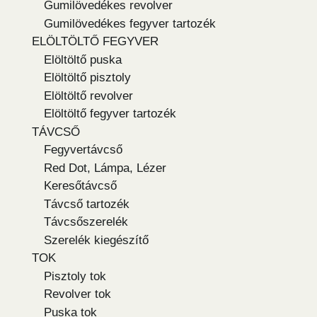
Gumilövedékes revolver
Gumilövedékes fegyver tartozék
ELÖLTÖLTŐ FEGYVER
Elöltöltő puska
Elöltöltő pisztoly
Elöltöltő revolver
Elöltöltő fegyver tartozék
TÁVCSŐ
Fegyvertávcső
Red Dot, Lámpa, Lézer
Keresőtávcső
Távcső tartozék
Távcsőszerelék
Szerelék kiegészítő
TOK
Pisztoly tok
Revolver tok
Puska tok