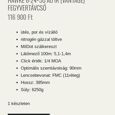
FEGYVERTÁVCSŐ
116 900
Ft
ütés, por és vízálló
nitrogén gázzal töltve
MilDot szálkereszt
Látómező 100m: 5,1-1,4m
Click érték: 1/4 MOA
Optimális szemtávolság: 90mm
Lencsebevonat: FMC (11réteg)
Hossz: 395mm
Súly: 6250g
1 készleten