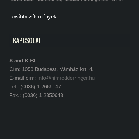
További vélemények
KAPCSOLAT
S and K Bt.
Cím: 1053 Budapest, Vámház krt. 4.
E-mail cím:
info@nimrodderringer.hu
Tel.:
(0036) 1 2669147
Fax.: (0036) 1 2350643