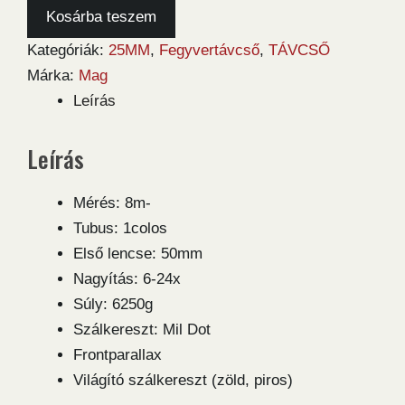
Hawke
Kosárba teszem
6-
Kategóriák:
25MM
,
Fegyvertávcső
,
TÁVCSŐ
24x50
Márka:
Mag
AO
Leírás
IR
(Vantage)
Leírás
fegyvertávcső
mennyiség
Mérés: 8m-
Tubus: 1colos
Első lencse: 50mm
Nagyítás: 6-24x
Súly: 6250g
Szálkereszt: Mil Dot
Frontparallax
Világító szálkereszt (zöld, piros)