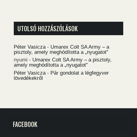
UTOLSÓ HOZZÁSZÓLÁSOK
Péter Vasicza
-
Umarex Colt SA Army – a
pisztoly, amely meghódította a „nyugatot”
nyumi
-
Umarex Colt SA Army – a pisztoly,
amely meghódította a „nyugatot”
Péter Vasicza
-
Pár gondolat a légfegyver
lövedékekről
FACEBOOK