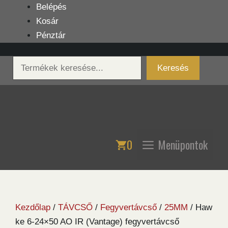
Kilépés
Belépés
a
Kosár
tartalomba
Pénztár
Keresés
Keresés
0
Menüpontok
Kezdőlap
/
TÁVCSŐ
/
Fegyvertávcső
/
25MM
/ Haw
ke 6-24×50 AO IR (Vantage) fegyvertávcső