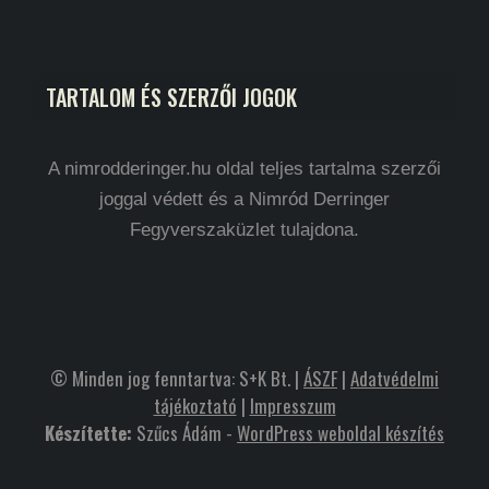
TARTALOM ÉS SZERZŐI JOGOK
A nimrodderinger.hu oldal teljes tartalma szerzői
joggal védett és a Nimród Derringer
Fegyverszaküzlet tulajdona.
© Minden jog fenntartva: S+K Bt. |
ÁSZF
|
Adatvédelmi
tájékoztató
|
Impresszum
Készítette:
Szűcs Ádám -
WordPress weboldal készítés