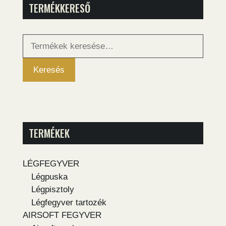
TERMÉKKERESŐ
Keresés
a
következőre:
Keresés
TERMÉKEK
LÉGFEGYVER
Légpuska
Légpisztoly
Légfegyver tartozék
AIRSOFT FEGYVER