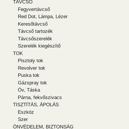
TÁVCSŐ
Fegyvertávcső
Red Dot, Lámpa, Lézer
Keresőtávcső
Távcső tartozék
Távcsőszerelék
Szerelék kiegészítő
TOK
Pisztoly tok
Revolver tok
Puska tok
Gázspray tok
Öv, Táska
Párna, fekvőszivacs
TISZTÍTÁS, ÁPOLÁS
Eszköz
Szer
ÖNVÉDELEM, BIZTONSÁG