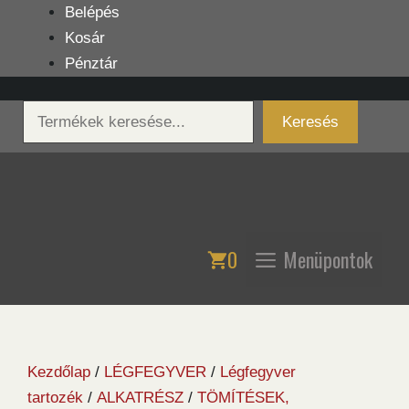
Kilépés
Belépés
a
Kosár
tartalomba
Pénztár
Keresés
Keresés
0
Menüpontok
Kezdőlap
/
LÉGFEGYVER
/
Légfegyver
tartozék
/
ALKATRÉSZ
/
TÖMÍTÉSEK,