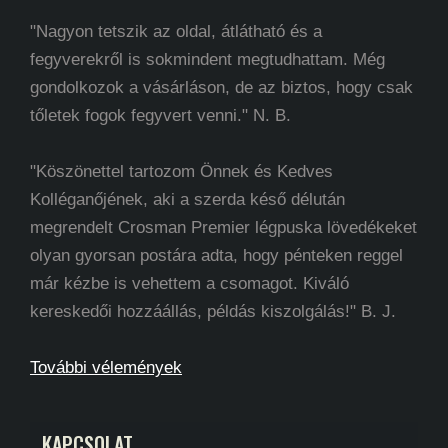
"Nagyon tetszik az oldal, átlátható és a
fegyverekről is sokmindent megtudhattam. Még
gondolkozok a vásárláson, de az biztos, hogy csak
tőletek fogok fegyvert venni." N. B.
"Köszönettel tartozom Önnek és Kedves
Kolléganőjének, aki a szerda késő délután
megrendelt Crosman Premier légpuska lövedékeket
olyan gyorsan postára adta, hogy pénteken reggel
már kézbe is vehettem a csomagot. Kiváló
kereskedői hozzáállás, példás kiszolgálás!" B. J.
További vélemények
KAPCSOLAT