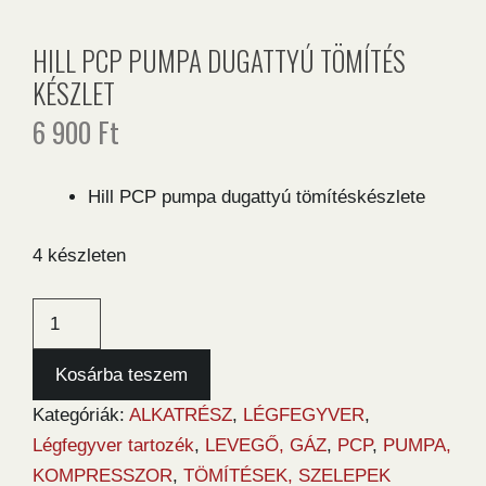
HILL PCP PUMPA DUGATTYÚ TÖMÍTÉS
KÉSZLET
6 900
Ft
Hill PCP pumpa dugattyú tömítéskészlete
4 készleten
Hill
PCP
pumpa
Kosárba teszem
dugattyú
Kategóriák:
ALKATRÉSZ
,
LÉGFEGYVER
,
tömítés
Légfegyver tartozék
,
LEVEGŐ, GÁZ
,
PCP
,
PUMPA,
készlet
KOMPRESSZOR
,
TÖMÍTÉSEK, SZELEPEK