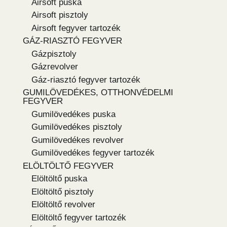
Airsoft puska
Airsoft pisztoly
Airsoft fegyver tartozék
GÁZ-RIASZTÓ FEGYVER
Gázpisztoly
Gázrevolver
Gáz-riasztó fegyver tartozék
GUMILÖVEDÉKES, OTTHONVÉDELMI
FEGYVER
Gumilövedékes puska
Gumilövedékes pisztoly
Gumilövedékes revolver
Gumilövedékes fegyver tartozék
ELÖLTÖLTŐ FEGYVER
Elöltöltő puska
Elöltöltő pisztoly
Elöltöltő revolver
Elöltöltő fegyver tartozék