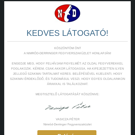
KEDVES LÁTOGATÓ!
KÖSZÖNTÖM ÖNT
A NIMRÓD-DERRINGER FEGYVERSZAKÜZLET HONLAPJÁN!
ENGEDJE MEG, HOGY FELHÍVJAM FIGYELMÉT: AZ OLDAL FEGYVEREKKEL
FOGLAKOZIK. KÉREM, CSAK AKKOR LÁTOGASSA, HA KIFEJEZETTEN ILYEN
JELLEGŰ SZAKMAI TARTALMAT KERES. BELÉPÉSÉVEL KIJELENTI, HOGY
SZAKMAI ÉRDEKLŐDŐ, ÉS TUDOMÁSUL VESZI, HOGY EGYES OLDALAINKON
ÁRAKKAL IS TALÁLKOZHAT.
MEGTISZTELŐ LÁTOGATÁSÁT KÖSZÖNVE:
VASICZA PÉTER
Nimród-Derringer Fegyverszaküzlet