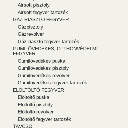
Airsoft pisztoly
Airsoft fegyver tartozék
GÁZ-RIASZTÓ FEGYVER
Gázpisztoly
Gázrevolver
Gáz-riasztó fegyver tartozék
GUMILÖVEDÉKES, OTTHONVÉDELMI
FEGYVER
Gumilövedékes puska
Gumilövedékes pisztoly
Gumilövedékes revolver
Gumilövedékes fegyver tartozék
ELÖLTÖLTŐ FEGYVER
Elöltöltő puska
Elöltöltő pisztoly
Elöltöltő revolver
Elöltöltő fegyver tartozék
TÁVCSŐ