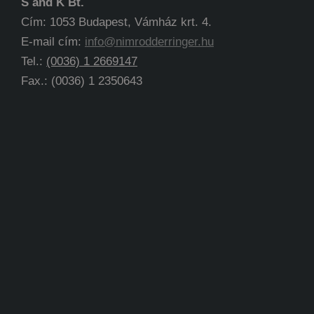
S and K Bt.
Cím: 1053 Budapest, Vámház krt. 4.
E-mail cím:
info@nimrodderringer.hu
Tel.:
(0036) 1 2669147
Fax.: (0036) 1 2350643