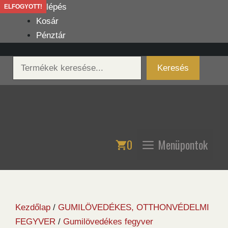
Kilépés
Belépés
ELFOGYOTT!
a
Kosár
tartalomba
Pénztár
Keresés
Keresés
0
Menüpontok
Kezdőlap
/
GUMILÖVEDÉKES, OTTHONVÉDELMI
FEGYVER
/
Gumilövedékes fegyver