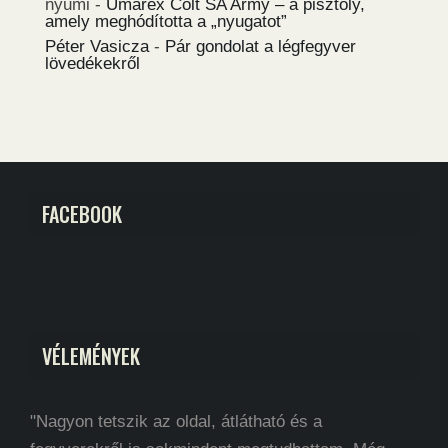
nyumi
-
Umarex Colt SA Army – a pisztoly,
amely meghódította a „nyugatot”
Péter Vasicza
-
Pár gondolat a légfegyver
lövedékekről
FACEBOOK
VÉLEMÉNYEK
"Nagyon tetszik az oldal, átlátható és a