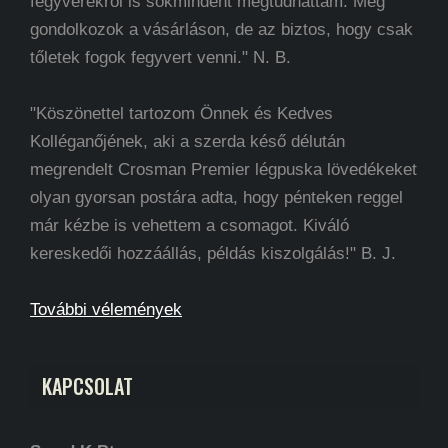
fegyverekről is sokmindent megtudhattam. Még
gondolkozok a vásárláson, de az biztos, hogy csak
tőletek fogok fegyvert venni." N. B.
"Köszönettel tartozom Önnek és Kedves
Kolléganőjének, aki a szerda késő délután
megrendelt Crosman Premier légpuska lövedékeket
olyan gyorsan postára adta, hogy pénteken reggel
már kézbe is vehettem a csomagot. Kiváló
kereskedői hozzáállás, példás kiszolgálás!" B. J.
További vélemények
KAPCSOLAT