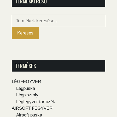
TERMÉKKERESŐ
Keresés
a
következőre:
Keresés
TERMÉKEK
LÉGFEGYVER
Légpuska
Légpisztoly
Légfegyver tartozék
AIRSOFT FEGYVER
Airsoft puska